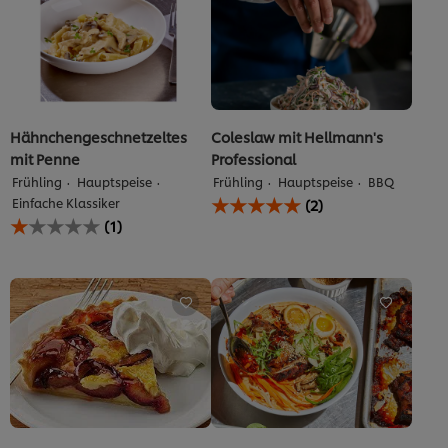
Hähnchengeschnetzeltes
Coleslaw mit Hellmann's
mit Penne
Professional
Frühling
Hauptspeise
Frühling
Hauptspeise
BBQ
Die
Einfache Klassiker
(2)
durchschnittliche
Die
(1)
Bewertung
durchschnittliche
dieses
Bewertung
Sample
dieses
Product
Hähnchengeschnetzeltes
beträgt
mit
5.0
Penne
von
beträgt
5
1.0
aus
von
2
5
Bewertungen.
aus
1