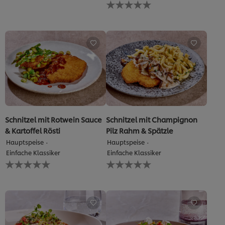
Keine
dieses
Bewertungen
recipe
für
abgegeben
dieses
recipe
abgegeben
Schnitzel mit Rotwein Sauce
Schnitzel mit Champignon
& Kartoffel Rösti
Pilz Rahm & Spätzle
Hauptspeise
Hauptspeise
Einfache Klassiker
Einfache Klassiker
Keine
Keine
Bewertungen
Bewertungen
für
für
dieses
dieses
recipe
recipe
abgegeben
abgegeben