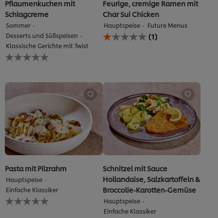
Bewertungen.
Pflaumenkuchen mit
Feurige, cremige Ramen mit
Schlagcreme
Char Sui Chicken
Sommer
Hauptspeise
Future Menus
Die
Desserts und Süßspeisen
(1)
durchschnittliche
Klassische Gerichte mit Twist
Bewertung
Keine
dieses
Bewertungen
Feurige,
für
cremige
dieses
Ramen
recipe
mit
abgegeben
Char
Sui
Chicken
beträgt
1.0
von
5
aus
Pasta mit Pilzrahm
Schnitzel mit Sauce
1
Hollandaise, Salzkartoffeln &
Hauptspeise
Bewertungen.
Broccolie-Karotten-Gemüse
Einfache Klassiker
Keine
Hauptspeise
Bewertungen
Einfache Klassiker
für