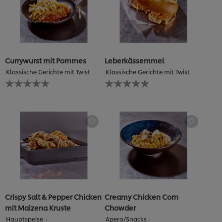
Currywurst mit Pommes
Leberkässemmel
Klassische Gerichte mit Twist
Klassische Gerichte mit Twist
Keine
Keine
Bewertungen
Bewertungen
für
für
dieses
dieses
recipe
recipe
abgegeben
abgegeben
Crispy Salt & Pepper Chicken
Creamy Chicken Corn
mit Maizena Kruste
Chowder
Hauptspeise
Apero/Snacks