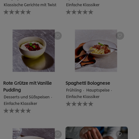
Klassische Gerichte mit Twist
Einfache Klassiker
Keine
Keine
Bewertungen
Bewertungen
für
für
dieses
dieses
recipe
recipe
abgegeben
abgegeben
Rote Grütze mit Vanille
Spaghetti Bolognese
Pudding
Frühling
Hauptspeise
Einfache Klassiker
Desserts und Süßspeisen
Keine
Einfache Klassiker
Bewertungen
Keine
für
Bewertungen
dieses
für
recipe
dieses
abgegeben
recipe
abgegeben