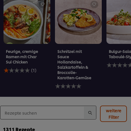
Feurige, cremige
Schnitzel mit
Bulgur-Sala
Ramen mit Char
Sauce
Taboulé-St
Sui Chicken
Hollandaise,
Keine
Salzkartoffeln &
Die
Bewertung
(1)
Broccolie-
durchschnittliche
für
Karotten-Gemüse
Bewertung
dieses
dieses
Keine
recipe
Feurige,
Bewertungen
abgegeben
cremige
für
Ramen
dieses
mit
recipe
Char
abgegeben
weitere
Sui
Filter
Chicken
beträgt
1311
Rezepte
1.0