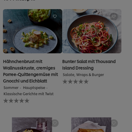
von
5
aus
1
Bewertungen.
Hähnchenbrust mit
Bunter Salat mit Thousand
Wallnusskruste, cremiges
Island Dressing
Porree-Quittengemüse mit
Salate, Wraps & Burger
Keine
Gnocchi und Eichblatt
Bewertungen
Sommer
Hauptspeise
für
Klassische Gerichte mit Twist
dieses
Keine
recipe
Bewertungen
abgegeben
für
dieses
recipe
abgegeben