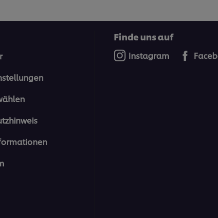
Finde uns auf
Instagram
Faceb
r
nstellungen
wählen
tzhinweis
formationen
m