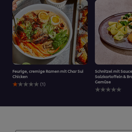
Feurige, cremige Ramen mit Char Sui
Schnitzel mit Sauc
Chicken
Salzkartoffeln & Br
Die
Gemüse
(1)
durchschnittliche
Keine
Bewertung
Bewertungen
dieses
für
Feurige,
dieses
cremige
recipe
Ramen
abgegeben
mit
Char
Sui