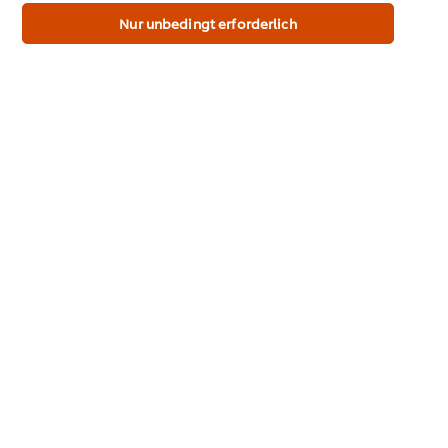
andere Webpräsenzen der Marke dieser Website.
Nur unbedingt erforderlich
Events & Termine
Triff uns!
Marken & Inspiration