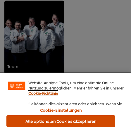
Team
Cookies auf dieser Webseite
Unilever verwendet auf dieser Website Cookies und
Website-Analyse-Tools, um eine optimale Online-
Nutzung zu ermöglichen. Mehr er fahren Sie in unserer
Cookie-Richtlinie
Sie können dies akzeptieren oder ablehnen. Wenn Sie
den Einsatz von Cookies und Website-Analyse-Tools
Cookie-Einstellungen
akzeptieren, dann gilt diese Wahl bis zu Ihrem
Widerruf (bspw. durch Löschen von Cookies oder
Alle optionalen Cookies akzeptieren
Ändern über die „Cookie Einstellungen“ Schaltfläche
auf der Webseite) für diese Website und auch für