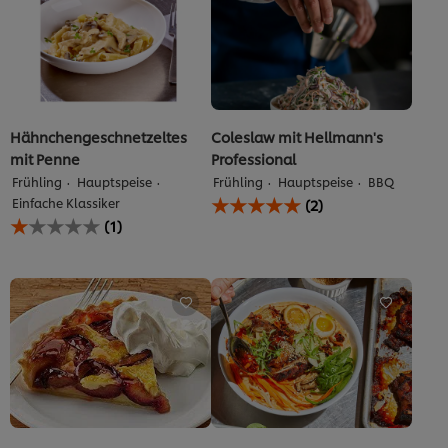
Hähnchengeschnetzeltes
Coleslaw mit Hellmann's
mit Penne
Professional
Frühling
Hauptspeise
Frühling
Hauptspeise
BBQ
Die
Einfache Klassiker
(2)
durchschnittliche
Die
(1)
Bewertung
durchschnittliche
dieses
Bewertung
Sample
dieses
Product
Hähnchengeschnetzeltes
beträgt
mit
5.0
Penne
von
beträgt
5
1.0
aus
von
2
5
Bewertungen.
aus
1