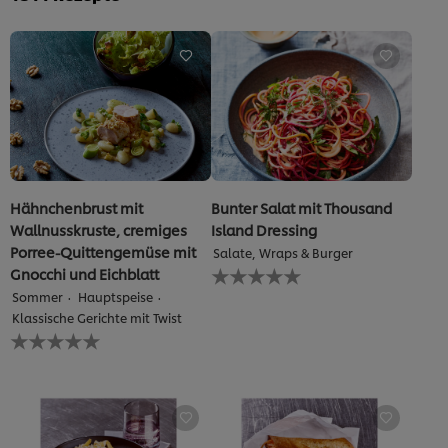
von
5
aus
1
Bewertungen.
Hähnchenbrust mit
Bunter Salat mit Thousand
Wallnusskruste, cremiges
Island Dressing
Porree-Quittengemüse mit
Salate, Wraps & Burger
Keine
Gnocchi und Eichblatt
Bewertungen
Sommer
Hauptspeise
für
Klassische Gerichte mit Twist
dieses
Keine
recipe
Bewertungen
abgegeben
für
dieses
recipe
abgegeben