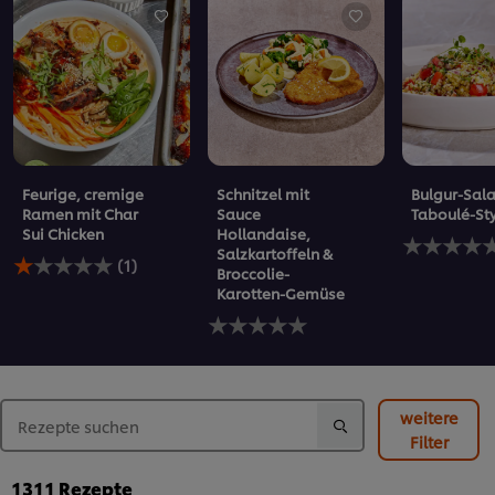
Feurige, cremige
Schnitzel mit
Bulgur-Sala
Ramen mit Char
Sauce
Taboulé-St
Sui Chicken
Hollandaise,
Keine
Salzkartoffeln &
Die
Bewertung
(1)
Broccolie-
durchschnittliche
für
Karotten-Gemüse
Bewertung
dieses
dieses
Keine
recipe
Feurige,
Bewertungen
abgegeben
cremige
für
Ramen
dieses
mit
recipe
Char
abgegeben
weitere
Sui
Filter
Chicken
beträgt
1311
Rezepte
1.0