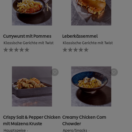
Currywurst mit Pommes
Leberkässemmel
Klassische Gerichte mit Twist
Klassische Gerichte mit Twist
Keine
Keine
Bewertungen
Bewertungen
für
für
dieses
dieses
recipe
recipe
abgegeben
abgegeben
Crispy Salt & Pepper Chicken
Creamy Chicken Corn
mit Maizena Kruste
Chowder
Hauptspeise
Apero/Snacks