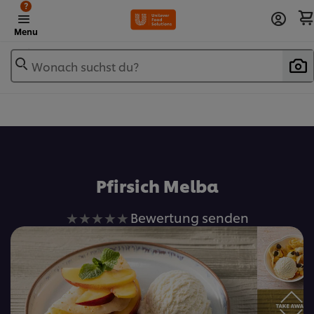
?
Menu
Wonach suchst du?
Zu Favoriten hinzufügen
Pfirsich Melba
Keine
Bewertung senden
Bewertungen
für
dieses
recipe
abgegeben