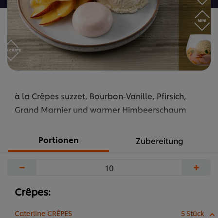
à la Crêpes suzzet, Bourbon-Vanille, Pfirsich,
Grand Marnier und warmer Himbeerschaum
Portionen
Zubereitung
−
+
Crêpes:
Caterline CRÊPES
5 Stück