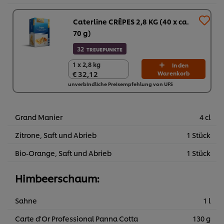
Caterline CRÊPES 2,8 KG (40 x ca.
70 g)
32
TREUEPUNKTE
1 x 2,8 kg
1 x 2,8 kg
In den
€ 32,12
Warenkorb
€ 32,12
unverbindliche Preisempfehlung von UFS
Grand Manier
4 cl
Zitrone, Saft und Abrieb
1 Stück
Bio-Orange, Saft und Abrieb
1 Stück
Himbeerschaum:
Sahne
1 l
Carte d'Or Professional Panna Cotta
130 g