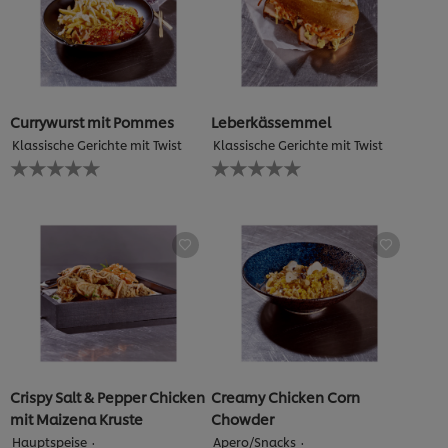
Currywurst mit Pommes
Leberkässemmel
Klassische Gerichte mit Twist
Klassische Gerichte mit Twist
Keine
Keine
Bewertungen
Bewertungen
für
für
dieses
dieses
recipe
recipe
abgegeben
abgegeben
Crispy Salt & Pepper Chicken
Creamy Chicken Corn
mit Maizena Kruste
Chowder
Hauptspeise
Apero/Snacks