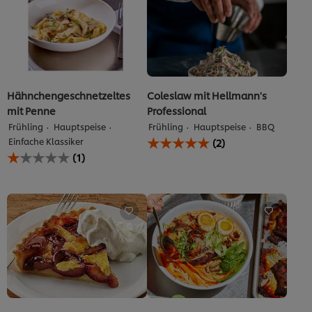
Hähnchengeschnetzeltes
Coleslaw mit Hellmann's
mit Penne
Professional
Frühling
Hauptspeise
Frühling
Hauptspeise
BBQ
Die
Einfache Klassiker
(2)
durchschnittliche
Die
(1)
Bewertung
durchschnittliche
dieses
Bewertung
Sample
dieses
Product
Hähnchengeschnetzeltes
beträgt
mit
5.0
Penne
von
beträgt
5
1.0
aus
von
2
5
Bewertungen.
aus
1