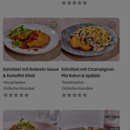
Keine
dieses
Bewertungen
recipe
für
abgegeben
dieses
recipe
abgegeben
Schnitzel mit Rotwein Sauce
Schnitzel mit Champignon
& Kartoffel Rösti
Pilz Rahm & Spätzle
Hauptspeise
Hauptspeise
Einfache Klassiker
Einfache Klassiker
Keine
Keine
Bewertungen
Bewertungen
für
für
dieses
dieses
recipe
recipe
abgegeben
abgegeben