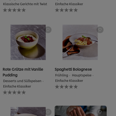
Klassische Gerichte mit Twist
Einfache Klassiker
Keine
Keine
Bewertungen
Bewertungen
für
für
dieses
dieses
recipe
recipe
abgegeben
abgegeben
Rote Grütze mit Vanille
Spaghetti Bolognese
Pudding
Frühling
Hauptspeise
Einfache Klassiker
Desserts und Süßspeisen
Keine
Einfache Klassiker
Bewertungen
Keine
für
Bewertungen
dieses
für
recipe
dieses
abgegeben
recipe
abgegeben