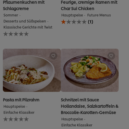
Bewertungen.
Pflaumenkuchen mit
Feurige, cremige Ramen mit
Schlagcreme
Char Sui Chicken
Sommer
Hauptspeise
Future Menus
Die
Desserts und Süßspeisen
(1)
durchschnittliche
Klassische Gerichte mit Twist
Bewertung
Keine
dieses
Bewertungen
Feurige,
für
cremige
dieses
Ramen
recipe
mit
abgegeben
Char
Sui
Chicken
beträgt
1.0
von
5
aus
Pasta mit Pilzrahm
Schnitzel mit Sauce
1
Hollandaise, Salzkartoffeln &
Hauptspeise
Bewertungen.
Broccolie-Karotten-Gemüse
Einfache Klassiker
Keine
Hauptspeise
Bewertungen
Einfache Klassiker
für