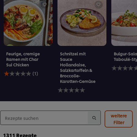
Feurige, cremige
Schnitzel mit
Bulgur-Sala
Ramen mit Char
Sauce
Taboulé-St
Sui Chicken
Hollandaise,
Keine
Salzkartoffeln &
Die
Bewertung
(1)
Broccolie-
durchschnittliche
für
Karotten-Gemüse
Bewertung
dieses
dieses
Keine
recipe
Feurige,
Bewertungen
abgegeben
cremige
für
Ramen
dieses
mit
recipe
Char
abgegeben
weitere
Sui
Filter
Chicken
beträgt
1311
Rezepte
1.0