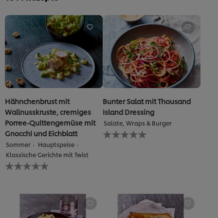
von
5
aus
1
Bewertungen.
Hähnchenbrust mit
Bunter Salat mit Thousand
Wallnusskruste, cremiges
Island Dressing
Porree-Quittengemüse mit
Salate, Wraps & Burger
Keine
Gnocchi und Eichblatt
Bewertungen
Sommer
Hauptspeise
für
Klassische Gerichte mit Twist
dieses
Keine
recipe
Bewertungen
abgegeben
für
dieses
recipe
abgegeben