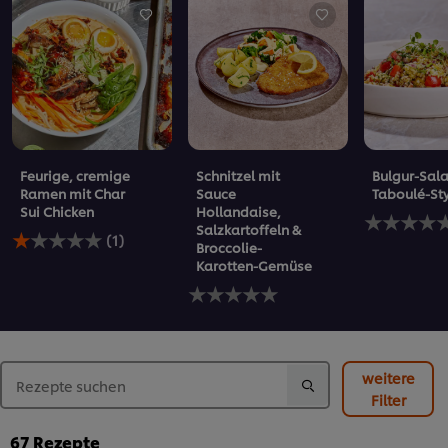
Feurige, cremige
Schnitzel mit
Bulgur-Sala
Ramen mit Char
Sauce
Taboulé-St
Sui Chicken
Hollandaise,
Keine
Salzkartoffeln &
Die
Bewertung
(1)
Broccolie-
durchschnittliche
für
Karotten-Gemüse
Bewertung
dieses
dieses
Keine
recipe
Feurige,
Bewertungen
abgegeben
cremige
für
Ramen
dieses
mit
recipe
Char
abgegeben
weitere
Sui
Filter
Chicken
beträgt
67
Rezepte
1.0