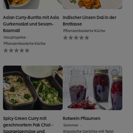
Asian Curry-Burrito mit Asia
Indischer Linsen Dal in der
Gurkensalat und Sesam-
Brottasse
Basmati
Pflanzenbasierte Küche
Keine
Hauptspeise
Bewertungen
Pflanzenbasierte Küche
für
Keine
dieses
Bewertungen
recipe
für
abgegeben
dieses
recipe
abgegeben
Spicy Green Curry mit
Rotwein Pflaumen
geschmortem Pak Choi -
Sommer
Spargelgemüse und
Klassische Gerichte mit Twist