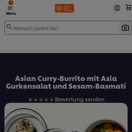
?
Menu
Wonach suchst du?
Zu Favoriten hinzufügen
Asian Curry-Burrito mit Asia
Gurkensalat und Sesam-Basmati
Keine
Bewertung senden
Bewertungen
für
dieses
recipe