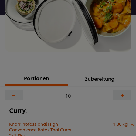
abgegeben
Portionen
Zubereitung
−
+
Curry:
Knorr Professional High
1,80 kg
Convenience Rotes Thai Curry
2x1,8kg