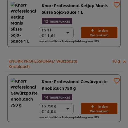
Knorr Professional Ketjap Manis
Süsse Soja-Sauce 1 L
12
TREUEPUNKTE
1 x 1 l
1 x 1 l
In den
€ 11,61
Warenkorb
€ 11,61
unverbindliche Preisempfehlung von UFS
6 x 1 L
€ 69,66
KNORR PROFESSIONAL® Würzpaste
10 g
Knoblauch
Knorr Professional Gewürzpaste
Knoblauch 750 g
14
TREUEPUNKTE
1 x 750 g
1 x 750 g
In den
€ 14,04
Warenkorb
€ 14,04
unverbindliche Preisempfehlung von UFS
2 x 750 g
€ 28,08