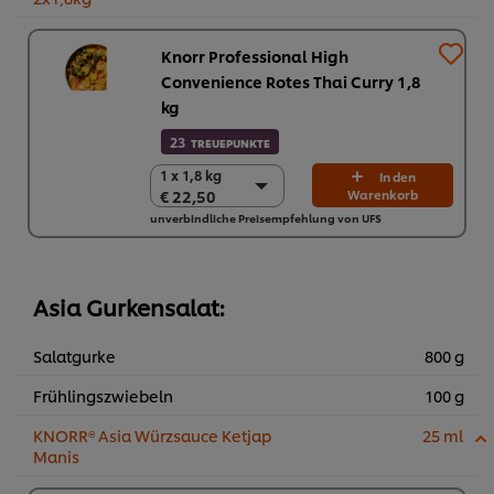
Knorr Professional High
Convenience Rotes Thai Curry 1,8
kg
23
TREUEPUNKTE
1 x 1,8 kg
1 x 1,8 kg
In den
€ 22,50
Warenkorb
€ 22,50
unverbindliche Preisempfehlung von UFS
2 x 1,8 kg
€ 45,00
Asia Gurkensalat:
Salatgurke
800 g
Frühlingszwiebeln
100 g
KNORR® Asia Würzsauce Ketjap
25 ml
Manis