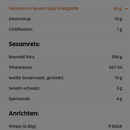
Hellmann's Sesam Soja Vinaigrette
60 g
Ahornsirup
10 g
Chiliflocken
1 g
Sesamreis:
Basmati Reis
500 g
Trinkwasser
667 ml
weiße Sesamsaat, geröstet
10 g
Sesam schwarz
3 g
Speisesalz
4 g
Anrichten:
Wraps (à 40g)
9 Stück