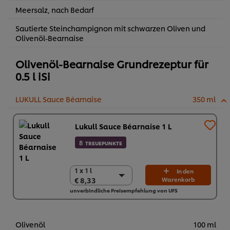
Meersalz, nach Bedarf
Sautierte Steinchampignon mit schwarzen Oliven und
Olivenöl-Bearnaise
Olivenöl-Bearnaise Grundrezeptur für
0.5 l iSi
LUKULL Sauce Béarnaise
350 ml
Lukull Sauce Béarnaise 1 L
8
TREUEPUNKTE
1 x 1 l
1 x 1 l
In den
€ 8,33
Warenkorb
€ 8,33
unverbindliche Preisempfehlung von UFS
10 x 1 l
€ 83,30
Olivenöl
100 ml