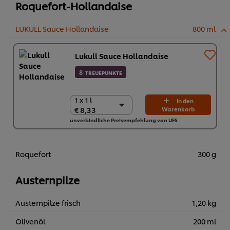
Roquefort-Hollandaise
überraschen möchten.
...
LUKULL Sauce Hollandaise
800 ml
Lukull Sauce Hollandaise
8
TREUEPUNKTE
1 x 1 l
1 x 1 l
In den
€ 8,33
Warenkorb
€ 8,33
unverbindliche Preisempfehlung von UFS
10 x 1 l
€ 83,30
Roquefort
300 g
Austernpilze
Austernpilze frisch
1,20 kg
Olivenöl
200 ml