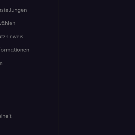
von
nstellungen
5
aus
1
wählen
Bewertungen.
tzhinweis
formationen
m
eiheit