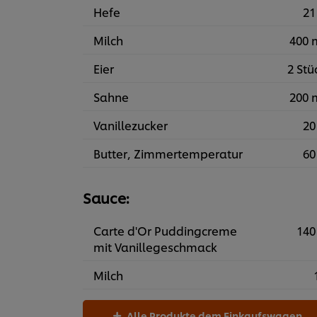
Hefe
21
Milch
400 
Eier
2 Stü
Sahne
200 
Vanillezucker
20
Butter, Zimmertemperatur
60
Sauce:
Carte d'Or Puddingcreme
140
mit Vanillegeschmack
Milch
Alle Produkte dem Einkaufswagen