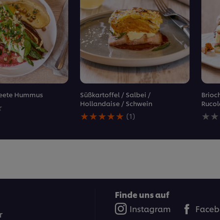
 Beete Hummus
Süßkartoffel / Salbei /
Brioch
Hollandaise / Schwein
Rucol
en
Die
Kein
(1)
durchschnittliche
Bewe
Bewertung
für
dieses
dies
Süßkartoffel
reci
&#x2F;
abg
Salbei
&#x2F;
Hollandaise
&#x2F;
Finde uns auf
Schwein
Instagram
Faceb
beträgt
r
5.0