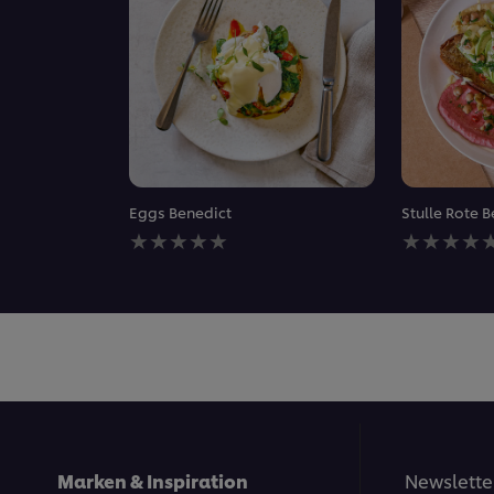
Eggs Benedict
Stulle Rote
Keine
Keine
Bewertungen
Bewertung
für
für
dieses
dieses
recipe
recipe
abgegeben
abgegeben
Marken & Inspiration
Newslette