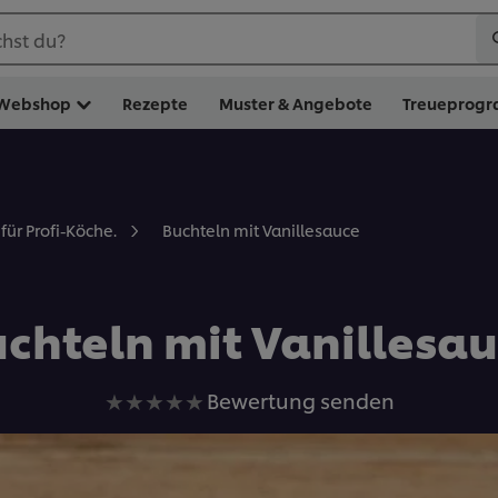
hst du?
Webshop
Rezepte
Muster & Angebote
Treueprog
Buchteln mit Vanillesauce
für Profi-Köche.
chteln mit Vanillesa
Keine
Bewertung senden
Bewertungen
für
dieses