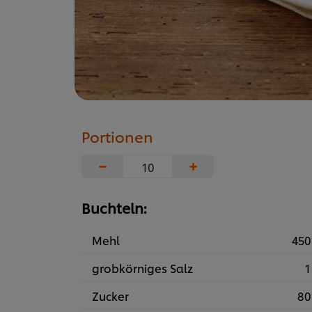
Portionen
−
+
Buchteln:
Mehl
450
grobkörniges Salz
1
Zucker
80