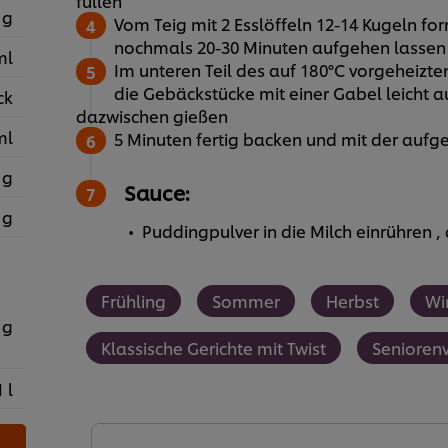
füllen
 g
Vom Teig mit 2 Esslöffeln 12-14 Kugeln fo
nochmals 20-30 Minuten aufgehen lassen
ml
Im unteren Teil des auf 180°C vorgeheizt
die Gebäckstücke mit einer Gabel leicht 
ck
dazwischen gießen
ml
5 Minuten fertig backen und mit der aufg
 g
Sauce:
 g
Puddingpulver in die Milch einrühren
Frühling
Sommer
Herbst
Wi
 g
Klassische Gerichte mit Twist
Senioren
1 l