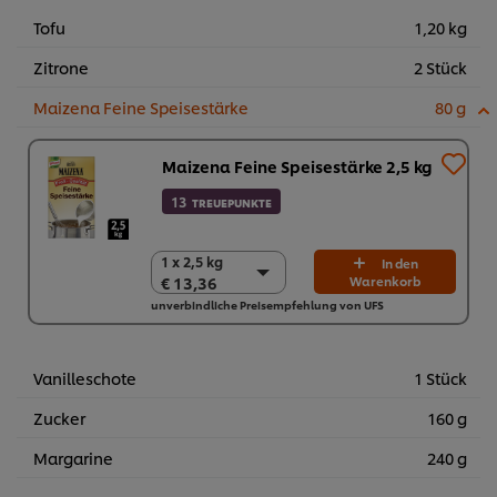
Tofu
1,20 kg
Zitrone
2 Stück
Maizena Feine Speisestärke
80 g
Maizena Feine Speisestärke 2,5 kg
13
TREUEPUNKTE
1 x 2,5 kg
1 x 2,5 kg
In den
€ 13,36
Warenkorb
€ 13,36
unverbindliche Preisempfehlung von UFS
4 x 2,5 kg
€ 53,44
Vanilleschote
1 Stück
Zucker
160 g
Margarine
240 g