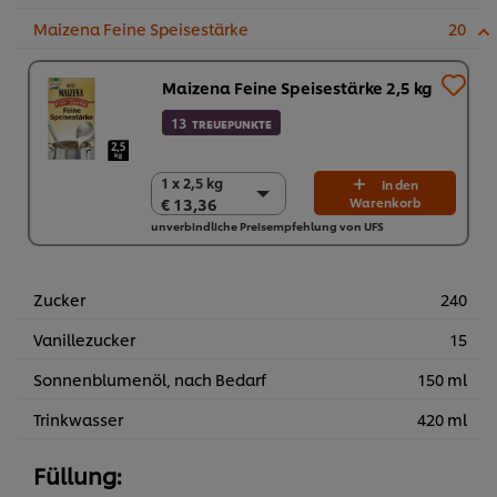
Maizena Feine Speisestärke
20
Maizena Feine Speisestärke 2,5 kg
13
TREUEPUNKTE
1 x 2,5 kg
1 x 2,5 kg
In den
€ 13,36
Warenkorb
€ 13,36
unverbindliche Preisempfehlung von UFS
4 x 2,5 kg
€ 53,44
Zucker
240
Vanillezucker
15
Sonnenblumenöl, nach Bedarf
150 ml
Trinkwasser
420 ml
Füllung: