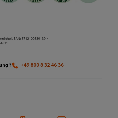
reinheit EAN:
8712100839139
•
64831
+49 800 8 32 46 36
lung ?