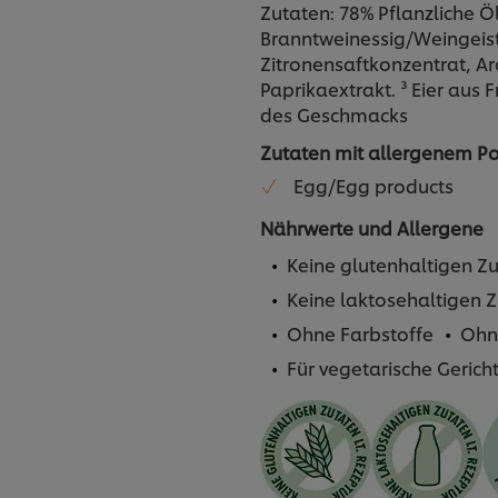
Zutaten: 78% Pflanzliche Ö
Branntweinessig/Weingeiste
Zitronensaftkonzentrat, Ar
Paprikaextrakt. ³ Eier aus 
des Geschmacks
Zutaten mit allergenem Po
Egg/Egg products
Nährwerte und Allergene
Keine glutenhaltigen Zu
Keine laktosehaltigen Z
Ohne Farbstoffe
Ohn
Für vegetarische Gerich