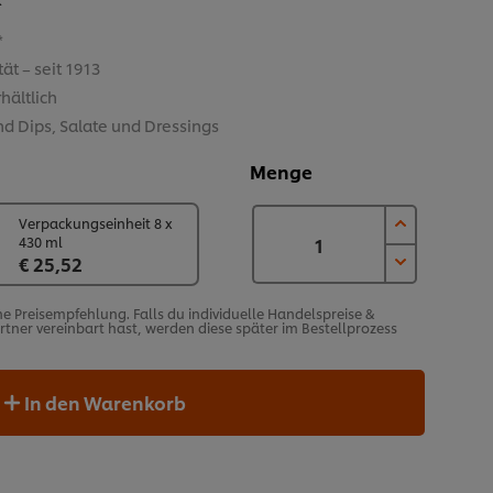
*
ät – seit 1913
hältlich
nd Dips, Salate und Dressings
Menge
Verpackungseinheit 8 x
430 ml
€ 25,52
he Preisempfehlung. Falls du individuelle Handelspreise &
ner vereinbart hast, werden diese später im Bestellprozess
In den Warenkorb