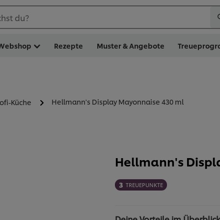
hst du?
Webshop
Rezepte
Muster & Angebote
Treueprog
Hellmann's Display Mayonnaise 430 ml
rofi-Küche
Hellmann's Displ
3
TREUEPUNKTE
Deine Vorteile im Überblic