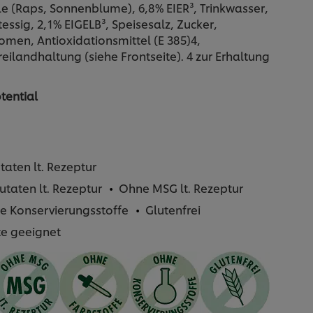
le (Raps, Sonnenblume), 6,8% EIER³, Trinkwasser,
ssig, 2,1% EIGELB³, Speisesalz, Zucker,
omen, Antioxidationsmittel (E 385)4,
Freilandhaltung (siehe Frontseite). 4 zur Erhaltung
tential
taten lt. Rezeptur
utaten lt. Rezeptur
Ohne MSG lt. Rezeptur
e Konservierungsstoffe
Glutenfrei
te geeignet