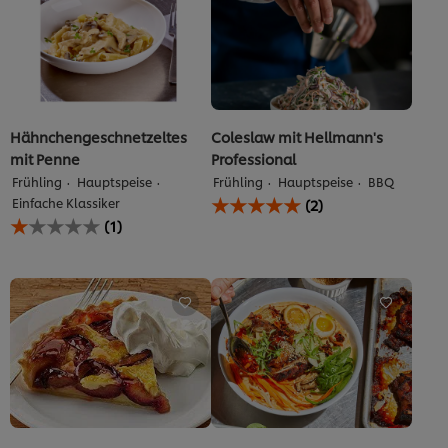
Hähnchengeschnetzeltes
Coleslaw mit Hellmann's
mit Penne
Professional
Frühling
Hauptspeise
Frühling
Hauptspeise
BBQ
Die
Einfache Klassiker
(2)
durchschnittliche
Die
(1)
Bewertung
durchschnittliche
dieses
Bewertung
Sample
dieses
Product
Hähnchengeschnetzeltes
beträgt
mit
5.0
Penne
von
beträgt
5
1.0
aus
von
2
5
Bewertungen.
aus
1