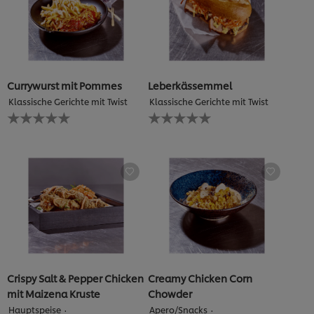
Currywurst mit Pommes
Leberkässemmel
Klassische Gerichte mit Twist
Klassische Gerichte mit Twist
Keine
Keine
Bewertungen
Bewertungen
für
für
dieses
dieses
recipe
recipe
abgegeben
abgegeben
Crispy Salt & Pepper Chicken
Creamy Chicken Corn
mit Maizena Kruste
Chowder
Hauptspeise
Apero/Snacks