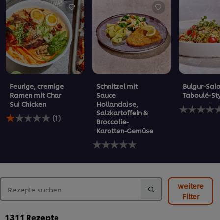
Feurige, cremige
Schnitzel mit
Bulgur-Sala
Ramen mit Char
Sauce
Taboulé-St
Sui Chicken
Hollandaise,
Keine
Salzkartoffeln &
Die
Bewertung
(1)
Broccolie-
durchschnittliche
für
Karotten-Gemüse
Bewertung
dieses
dieses
Keine
recipe
Feurige,
Bewertungen
abgegeben
cremige
für
Ramen
dieses
mit
recipe
Char
abgegeben
weitere
Sui
Filter
Chicken
beträgt
1311
Rezepte
1.0