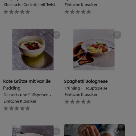
Klassische Gerichte mit Twist
Einfache Klassiker
Keine
Keine
Bewertungen
Bewertungen
für
für
dieses
dieses
recipe
recipe
abgegeben
abgegeben
Rote Grütze mit Vanille
Spaghetti Bolognese
Pudding
Frühling
Hauptspeise
Einfache Klassiker
Desserts und Süßspeisen
Keine
Einfache Klassiker
Bewertungen
Keine
für
Bewertungen
dieses
für
recipe
dieses
abgegeben
recipe
abgegeben