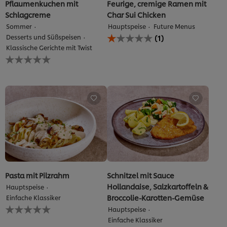
Bewertungen.
Pflaumenkuchen mit
Feurige, cremige Ramen mit
Schlagcreme
Char Sui Chicken
Sommer
Hauptspeise
Future Menus
Die
Desserts und Süßspeisen
(1)
durchschnittliche
Klassische Gerichte mit Twist
Bewertung
Keine
dieses
Bewertungen
Feurige,
für
cremige
dieses
Ramen
recipe
mit
abgegeben
Char
Sui
Chicken
beträgt
1.0
von
5
aus
Pasta mit Pilzrahm
Schnitzel mit Sauce
1
Hollandaise, Salzkartoffeln &
Hauptspeise
Bewertungen.
Broccolie-Karotten-Gemüse
Einfache Klassiker
Keine
Hauptspeise
Bewertungen
Einfache Klassiker
für