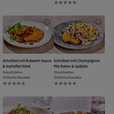
Keine
dieses
Bewertungen
recipe
für
abgegeben
dieses
recipe
abgegeben
Schnitzel mit Rotwein Sauce
Schnitzel mit Champignon
& Kartoffel Rösti
Pilz Rahm & Spätzle
Hauptspeise
Hauptspeise
Einfache Klassiker
Einfache Klassiker
Keine
Keine
Bewertungen
Bewertungen
für
für
dieses
dieses
recipe
recipe
abgegeben
abgegeben