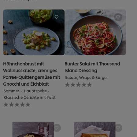
von
5
aus
1
Bewertungen.
Hähnchenbrust mit
Bunter Salat mit Thousand
Wallnusskruste, cremiges
Island Dressing
Porree-Quittengemüse mit
Salate, Wraps & Burger
Keine
Gnocchi und Eichblatt
Bewertungen
Sommer
Hauptspeise
für
Klassische Gerichte mit Twist
dieses
Keine
recipe
Bewertungen
abgegeben
für
dieses
recipe
abgegeben