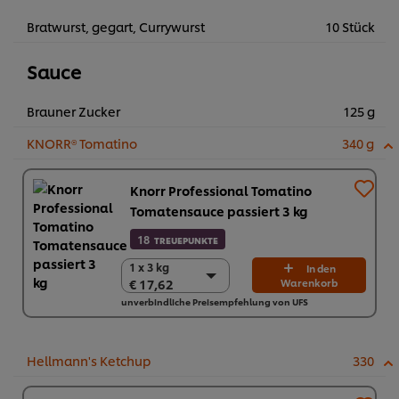
Bratwurst, gegart, Currywurst
10 Stück
Sauce
Brauner Zucker
125 g
KNORR® Tomatino
340 g
Knorr Professional Tomatino
Tomatensauce passiert 3 kg
18
TREUEPUNKTE
1 x 3 kg
1 x 3 kg
In den
€ 17,62
Warenkorb
€ 17,62
unverbindliche Preisempfehlung von UFS
4 x 3 kg
€ 70,48
Hellmann's Ketchup
330