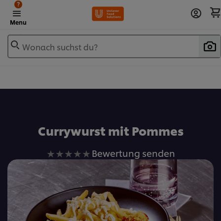
?
Menu
Wonach suchst du?
Zu Favoriten hinzufügen
Currywurst mit Pommes
Keine
Bewertung senden
Bewertungen
für
dieses
recipe
abgegeben