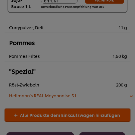
€ 11,61
Warenkorb
€ 11,61
unverbindliche Preisempfehlung von UFS
6 x 1 L
€ 69,66
Currypulver, Deli
11 g
Pommes
Pommes Frites
1,50 kg
"Spezial"
Röst-Zwiebeln
200 g
Hellmann's REAL Mayonnaise 5 L
Alle Produkte dem Einkaufswagen hinzufügen