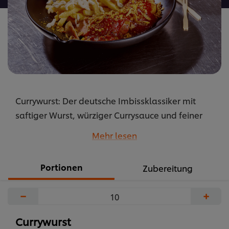
Currywurst: Der deutsche Imbissklassiker mit
saftiger Wurst, würziger Currysauce und feiner
Currynote – perfekt für Streetfood, Buffet und
Mehr lesen
Gastronomie.
...
Portionen
Zubereitung
−
+
Currywurst