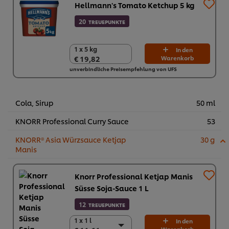
Hellmann's Tomato Ketchup 5 kg
20
TREUEPUNKTE
1 x 5 kg
1 x 5 kg
In den
€ 19,82
Warenkorb
€ 19,82
unverbindliche Preisempfehlung von UFS
Cola, Sirup
50 ml
KNORR Professional Curry Sauce
53
KNORR® Asia Würzsauce Ketjap
30 g
Manis
Knorr Professional Ketjap Manis
Süsse Soja-Sauce 1 L
12
TREUEPUNKTE
1 x 1 l
1 x 1 l
In den