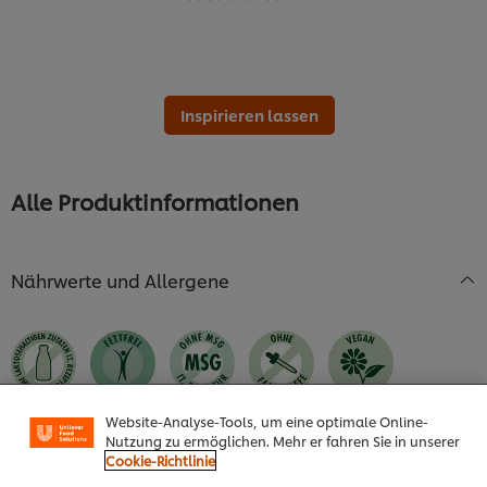
Bewertungen
abgegeben
für
dieses
recipe
abgegeben
Inspirieren lassen
Alle Produktinformationen
Nährwerte und Allergene
Cookies auf dieser Webseite
Unilever verwendet auf dieser Website Cookies und
Website-Analyse-Tools, um eine optimale Online-
Nutzung zu ermöglichen. Mehr er fahren Sie in unserer
Cookie-Richtlinie