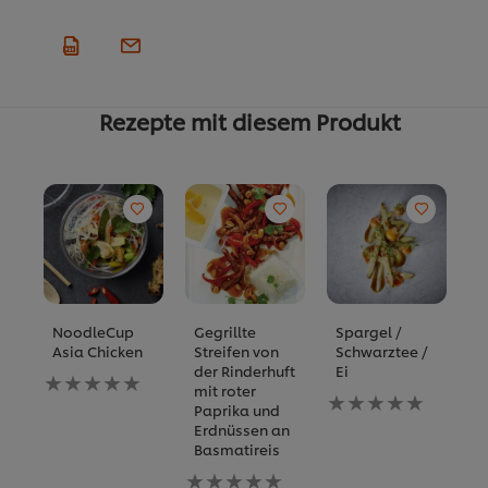
Rezepte mit diesem Produkt
NoodleCup
Gegrillte
Spargel /
S
Asia Chicken
Streifen von
Schwarztee /
K
der Rinderhuft
Ei
Keine
B
mit roter
Bewertungen
Keine
fü
Paprika und
für
Bewertungen
di
Erdnüssen an
dieses
für
re
Basmatireis
recipe
dieses
a
abgegeben
Keine
recipe