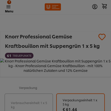
?
Menu
Knorr Professional Gemüse
Kraftbouillon mit Suppengrün 1 x 5 kg
61
TREUEPUNKTE
Verpackung
Verpackungseinheit 1 x
Verbrauchereinheit 1 x 5
5 kg
kg
€ 61,44