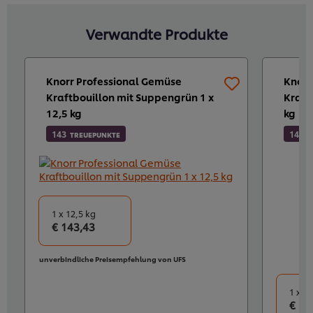
Verwandte Produkte
Knorr Professional Gemüse
Knorr
Kraftbouillon mit Suppengrün 1 x
Kraft
12,5 kg
kg
143
14
TREUEPUNKTE
TR
1 x 12,5 kg
€ 143,43
unverbindliche Preisempfehlung von UFS
1 x 1 
€ 13