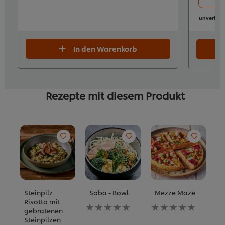
unverbind
In den Warenkorb
Rezepte mit diesem Produkt
Steinpilz
Soba - Bowl
Mezze Maze
N
Risotto mit
N
Keine
Keine
gebratenen
M
Bewertungen
Bewertungen
Steinpilzen
B
für
für