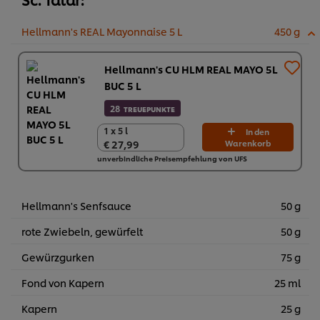
Hellmann's REAL Mayonnaise 5 L
450 g
Hellmann's CU HLM REAL MAYO 5L
BUC 5 L
28
TREUEPUNKTE
1 x 5 l
1 x 5 l
In den
€ 27,99
Warenkorb
€ 27,99
unverbindliche Preisempfehlung von UFS
Hellmann's Senfsauce
50 g
rote Zwiebeln, gewürfelt
50 g
Gewürzgurken
75 g
Fond von Kapern
25 ml
Kapern
25 g