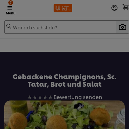
?
Menu
Wonach suchst du?
Zu Favoriten hinzufügen
Gebackene Champignons, Sc.
Tatar, Brot und Salat
Keine
Bewertung senden
Bewertungen
für
dieses
recipe