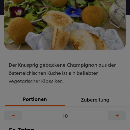
abgegeben
Der Knusprig gebackene Champignon aus der
österreichischen Küche ist ein beliebter
vegetarischer Klassiker.
Portionen
Zubereitung
−
+
Sc. Tatar: