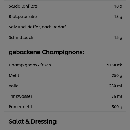
Sardellenfilets
10 g
Blattpetersilie
15 g
Salz und Pfeffer, nach Bedarf
Schnittlauch
15 g
gebackene Champignons:
Champignons - frisch
70 Stück
Mehl
250 g
Vollei
250 ml
Trinkwasser
75 ml
Paniermehl
500 g
Salat & Dressing: