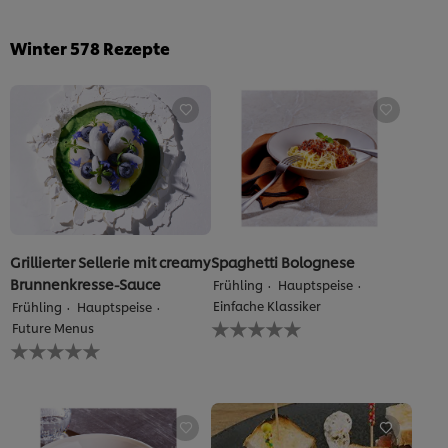
Winter
578
Rezepte
Grillierter Sellerie mit creamy
Spaghetti Bolognese
Brunnenkresse-Sauce
Frühling
Hauptspeise
Einfache Klassiker
Frühling
Hauptspeise
Keine
Future Menus
Bewertungen
Keine
für
Bewertungen
dieses
für
recipe
dieses
abgegeben
recipe
abgegeben