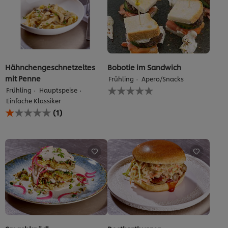
Hähnchengeschnetzeltes
Bobotie im Sandwich
mit Penne
Frühling
Apero/Snacks
Keine
Frühling
Hauptspeise
Bewertungen
Einfache Klassiker
für
Die
(1)
dieses
durchschnittliche
recipe
Bewertung
abgegeben
dieses
Hähnchengeschnetzeltes
mit
Penne
beträgt
1.0
von
5
aus
1
Bewertungen.