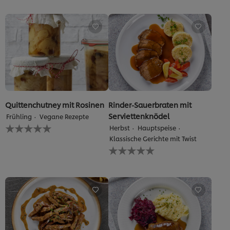
für
recipe
dieses
abgegeben
recipe
abgegeben
Quittenchutney mit Rosinen
Rinder-Sauerbraten mit
Serviettenknödel
Frühling
Vegane Rezepte
Keine
Herbst
Hauptspeise
Bewertungen
Klassische Gerichte mit Twist
für
Keine
dieses
Bewertungen
recipe
für
abgegeben
dieses
recipe
abgegeben