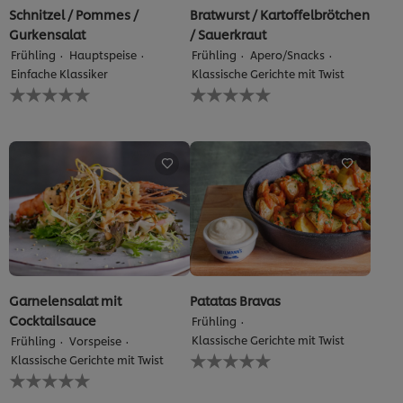
Schnitzel / Pommes /
Bratwurst / Kartoffelbrötchen
Gurkensalat
/ Sauerkraut
Frühling
Hauptspeise
Frühling
Apero/Snacks
Einfache Klassiker
Klassische Gerichte mit Twist
Keine
Keine
Bewertungen
Bewertungen
für
für
dieses
dieses
recipe
recipe
abgegeben
abgegeben
Garnelensalat mit
Patatas Bravas
Cocktailsauce
Frühling
Klassische Gerichte mit Twist
Frühling
Vorspeise
Keine
Klassische Gerichte mit Twist
Bewertungen
Keine
für
Bewertungen
dieses