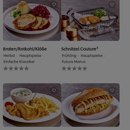
recipe
abgegeben
Braten/Rotkohl/Klöße
Schnitzel Couture³
Herbst
Hauptspeise
Frühling
Hauptspeise
Einfache Klassiker
Future Menus
Keine
Keine
Bewertungen
Bewertungen
für
für
dieses
dieses
recipe
recipe
abgegeben
abgegeben