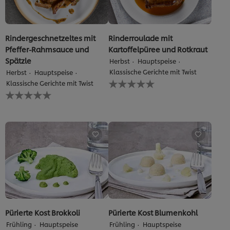
Rindergeschnetzeltes mit
Rinderroulade mit
Pfeffer-Rahmsauce und
Kartoffelpüree und Rotkraut
Spätzle
Herbst
Hauptspeise
Klassische Gerichte mit Twist
Herbst
Hauptspeise
Keine
Klassische Gerichte mit Twist
Bewertungen
Keine
für
Bewertungen
dieses
für
recipe
dieses
abgegeben
recipe
abgegeben
Pürierte Kost Brokkoli
Pürierte Kost Blumenkohl
Frühling
Hauptspeise
Frühling
Hauptspeise