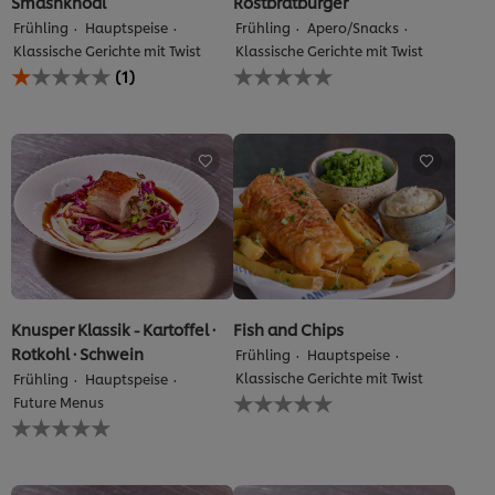
Smashknödl
Rostbratburger
Frühling
Hauptspeise
Frühling
Apero/Snacks
Klassische Gerichte mit Twist
Klassische Gerichte mit Twist
Die
Keine
(1)
durchschnittliche
Bewertungen
Bewertung
für
dieses
dieses
Smashknödl
recipe
beträgt
abgegeben
1.0
von
5
aus
1
Bewertungen.
Knusper Klassik - Kartoffel ·
Fish and Chips
Rotkohl · Schwein
Frühling
Hauptspeise
Klassische Gerichte mit Twist
Frühling
Hauptspeise
Keine
Future Menus
Bewertungen
Keine
für
Bewertungen
dieses
für
recipe
dieses
abgegeben