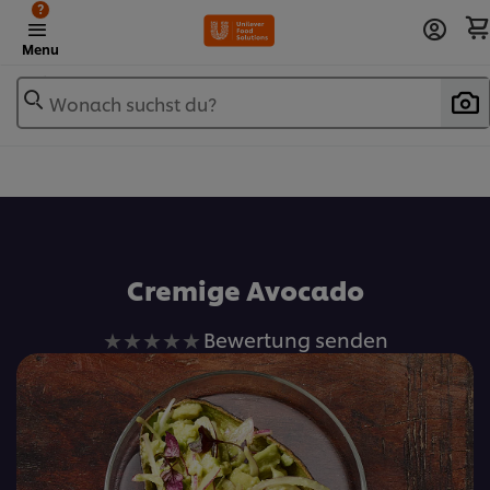
?
Menu
Wonach suchst du?
Zu Favoriten hinzufügen
Cremige Avocado
Keine
Bewertung senden
Bewertungen
für
dieses
recipe
abgegeben