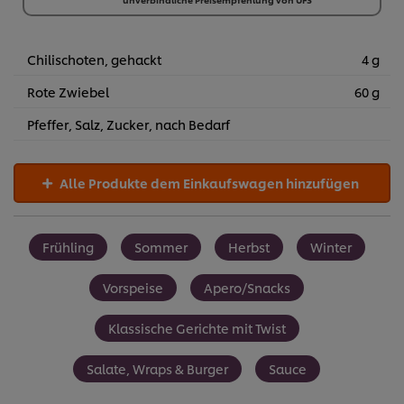
10 x 1 l
€ 83,30
Chilischoten, gehackt
4 g
Rote Zwiebel
60 g
Pfeffer, Salz, Zucker, nach Bedarf
Alle Produkte dem Einkaufswagen hinzufügen
Frühling
Sommer
Herbst
Winter
Vorspeise
Apero/Snacks
Klassische Gerichte mit Twist
Salate, Wraps & Burger
Sauce