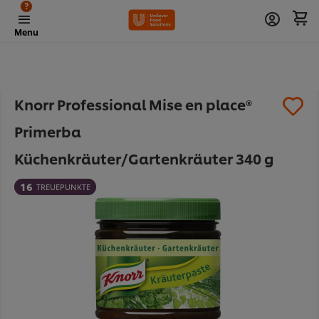
?
Menu
Knorr Professional Mise en place®
Primerba
Küchenkräuter/Gartenkräuter 340 g
16
TREUEPUNKTE