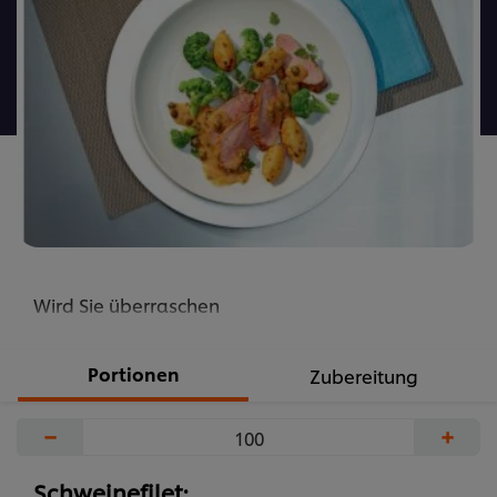
dieses
recipe
abgegeben
Wird Sie überraschen
Portionen
Zubereitung
−
+
Schweinefilet: