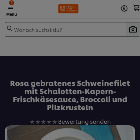
?
Menu
Wonach suchst du?
Zu Favoriten hinzufügen
Rosa gebratenes Schweinefilet
mit Schalotten-Kapern-
Frischkäsesauce, Broccoli und
Pilzkrusteln
Keine
Bewertung senden
Bewertungen
für