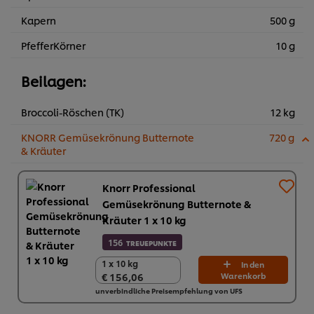
Kapern
500 g
PfefferKörner
10 g
Beilagen:
Broccoli-Röschen (TK)
12 kg
KNORR Gemüsekrönung Butternote
720 g
& Kräuter
Knorr Professional
Gemüsekrönung Butternote &
Kräuter 1 x 10 kg
156
TREUEPUNKTE
1 x 10 kg
1 x 10 kg
In den
€ 156,06
Warenkorb
€ 156,06
unverbindliche Preisempfehlung von UFS