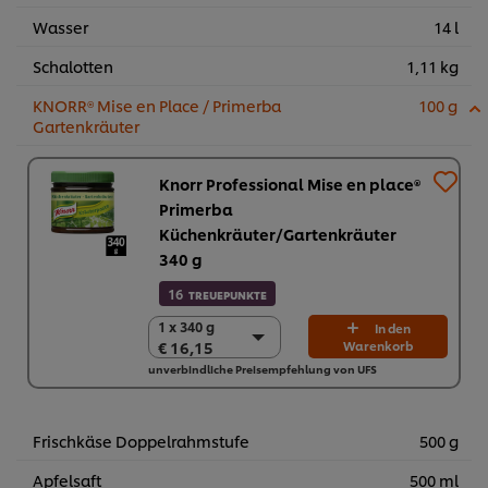
Wasser
14 l
Schalotten
1,11 kg
KNORR® Mise en Place / Primerba
100 g
Gartenkräuter
Knorr Professional Mise en place®
Primerba
Küchenkräuter/Gartenkräuter
340 g
16
TREUEPUNKTE
1 x 340 g
1 x 340 g
In den
€ 16,15
Warenkorb
€ 16,15
unverbindliche Preisempfehlung von UFS
2 x 340 g
€ 32,30
Frischkäse Doppelrahmstufe
500 g
Apfelsaft
500 ml