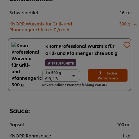
Schweinefilet
16 kg
KNORR Würzmix für Grill- und
300 g
Pfannengerichte o.d.Z./o.d.A.
Knorr Professional Würzmix für
Grill- und Pfannengerichte 500 g
9
TREUEPUNKTE
1 x 500 g
1 x 500 g
In den
€ 9,13
Warenkorb
€ 9,13
unverbindliche Preisempfehlung von UFS
6 x 500 g
€ 54,78
Sauce:
Rapsöl
100 ml
KNORR Rahmsauce
1 kg