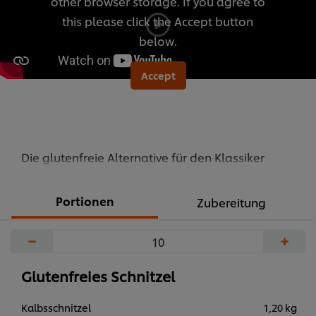
other browser storage. If you agree to
abgegeben
this please click the Accept button
below.
Accept
Die glutenfreie Alternative für den Klassiker
Portionen
Zubereitung
−
+
Glutenfreies Schnitzel
Kalbsschnitzel
1,20 kg