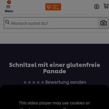
?
Menu
Wonach suchst du?
Zu Favoriten hinzufügen
Schnitzel mit einer glutenfreie
Panade
Keine
Bewertung senden
Bewertungen
für
dieses
This video player may use cookies or
recipe