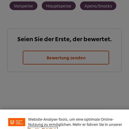
Vorspeise
Hauptspeise
Apero/Snacks
Seien Sie der Erste, der bewertet.
Bewertung senden
Cookies auf dieser Webseite
Unilever verwendet auf dieser Website Cookies und
PDF herunterladen
Email
Website-Analyse-Tools, um eine optimale Online-
Nutzung zu ermöglichen. Mehr er fahren Sie in unserer