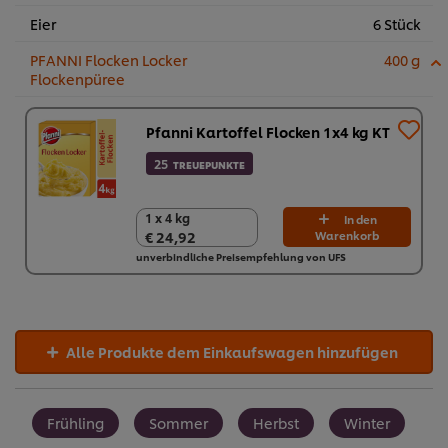
Eier
6 Stück
PFANNI Flocken Locker
400 g
Flockenpüree
Pfanni Kartoffel Flocken 1x4 kg KT
25
TREUEPUNKTE
1 x 4 kg
1 x 4 kg
In den
€ 24,92
Warenkorb
€ 24,92
unverbindliche Preisempfehlung von UFS
Alle Produkte dem Einkaufswagen hinzufügen
Frühling
Sommer
Herbst
Winter