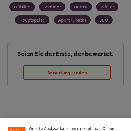
Frühling
Sommer
Herbst
Winter
Hauptspeise
Apero/Snacks
BBQ
Seien Sie der Erste, der bewertet.
Bewertung senden
Cookies auf dieser Webseite
Unilever verwendet auf dieser Website Cookies und
Website-Analyse-Tools, um eine optimale Online-