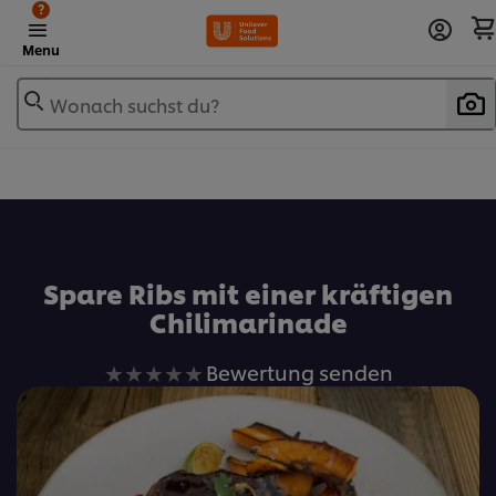
?
Menu
Wonach suchst du?
Zu Favoriten hinzufügen
Spare Ribs mit einer kräftigen
Chilimarinade
Keine
Bewertung senden
Bewertungen
für
dieses
recipe