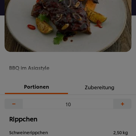
abgegeben
BBQ im Asiastyle
Portionen
Zubereitung
−
+
Rippchen
Schweinerippchen
2,50 kg