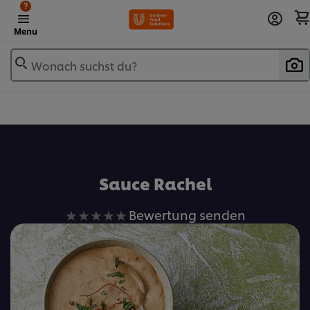
?
Menu
Wonach suchst du?
Zu Favoriten hinzufügen
Sauce Rachel
Keine
Bewertung senden
Bewertungen
für
dieses
recipe
abgegeben