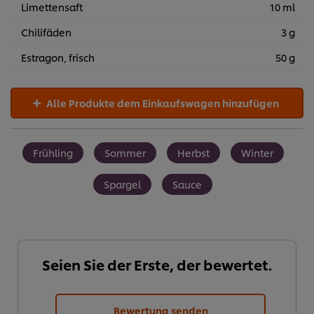
Limettensaft
10 ml
Chilifäden
3 g
Estragon, frisch
50 g
Alle Produkte dem Einkaufswagen hinzufügen
Frühling
Sommer
Herbst
Winter
Spargel
Sauce
Seien Sie der Erste, der bewertet.
Bewertung senden