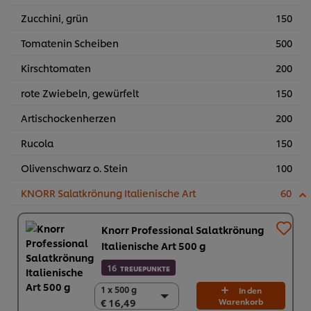
Zucchini, grün
150
Tomatenin Scheiben
500
Kirschtomaten
200
rote Zwiebeln, gewürfelt
150
Artischockenherzen
200
Rucola
150
Olivenschwarz o. Stein
100
KNORR Salatkrönung Italienische Art
60
Knorr Professional Salatkrönung
Italienische Art 500 g
16
TREUEPUNKTE
1 x 500 g
1 x 500 g
In den
€ 16,49
Warenkorb
€ 16,49