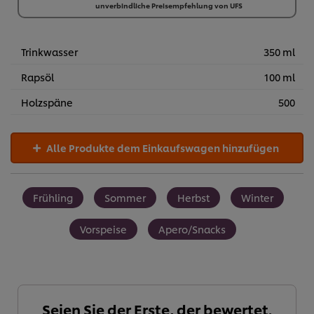
unverbindliche Preisempfehlung von UFS
6 x 500 g
€ 98,94
Trinkwasser
350 ml
Rapsöl
100 ml
Holzspäne
500
Alle Produkte dem Einkaufswagen hinzufügen
Frühling
Sommer
Herbst
Winter
Vorspeise
Apero/Snacks
Seien Sie der Erste, der bewertet.