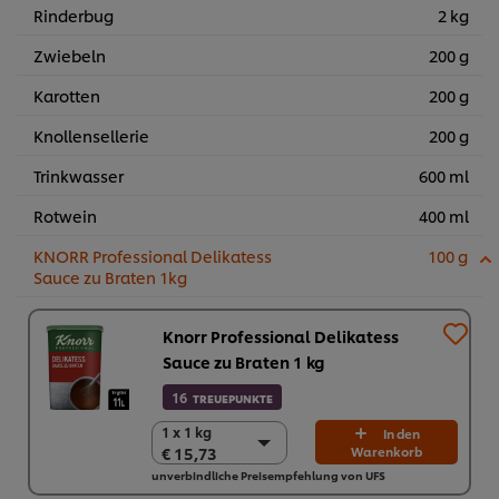
Rinderbug
2 kg
Zwiebeln
200 g
Karotten
200 g
Knollensellerie
200 g
Trinkwasser
600 ml
Rotwein
400 ml
KNORR Professional Delikatess
100 g
Sauce zu Braten 1kg
Knorr Professional Delikatess
Sauce zu Braten 1 kg
16
TREUEPUNKTE
1 x 1 kg
1 x 1 kg
In den
€ 15,73
Warenkorb
€ 15,73
unverbindliche Preisempfehlung von UFS
6 x 1 kg