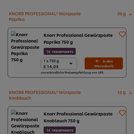
€ 94,38
KNORR PROFESSIONAL® Würzpaste
20 g
Paprika
Knorr Professional Gewürzpaste
Paprika 750 g
14
TREUEPUNKTE
1 x 750 g
1 x 750 g
In den
€ 14,04
Warenkorb
€ 14,04
unverbindliche Preisempfehlung von UFS
2 x 750 g
€ 28,08
KNORR PROFESSIONAL® Würzpaste
10 g
Knoblauch
Knorr Professional Gewürzpaste
Knoblauch 750 g
14
TREUEPUNKTE