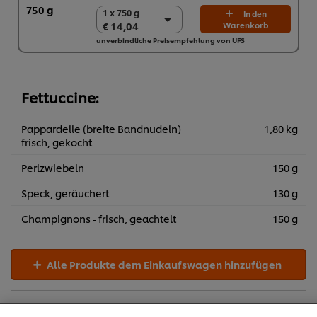
1 x 750 g
1 x 750 g
In den
€ 14,04
Warenkorb
€ 14,04
unverbindliche Preisempfehlung von UFS
2 x 750 g
€ 28,08
Fettuccine:
Pappardelle (breite Bandnudeln)
1,80 kg
frisch, gekocht
Perlzwiebeln
150 g
Speck, geräuchert
130 g
Champignons - frisch, geachtelt
150 g
Alle Produkte dem Einkaufswagen hinzufügen
Cookies auf dieser Webseite
Frühling
Sommer
Herbst
Winter
Unilever verwendet auf dieser Website Cookies und