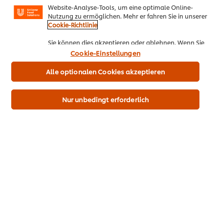
Website-Analyse-Tools, um eine optimale Online-
Nutzung zu ermöglichen. Mehr er fahren Sie in unserer
Hauptspeise
Klassische Gerichte mit Twist
Cookie-Richtlinie
Festtage
Sie können dies akzeptieren oder ablehnen. Wenn Sie
den Einsatz von Cookies und Website-Analyse-Tools
Cookie-Einstellungen
akzeptieren, dann gilt diese Wahl bis zu Ihrem Widerruf
(bspw. durch Löschen von Cookies oder Ändern über die
Alle optionalen Cookies akzeptieren
„Cookie Einstellungen“ Schaltfläche auf der Webseite)
für diese Website und auch für andere Webpräsenzen
der Marke dieser Website.
Seien Sie der Erste, der bewertet.
Nur unbedingt erforderlich
Bewertung senden