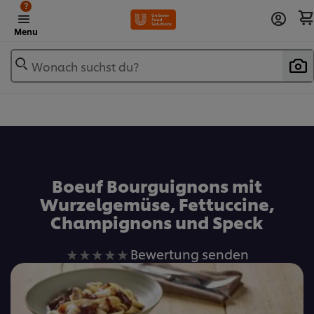
?
Menu
Wonach suchst du?
Zu Favoriten hinzufügen
Boeuf Bourguignons mit
Wurzelgemüse, Fettuccine,
Champignons und Speck
Keine
Bewertung senden
Bewertungen
für
dieses