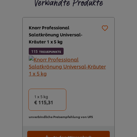
Verwandte Produkte
Knorr Professional
Salatkrönung Universal-
Kräuter 1 x 5 kg
115
TREUEPUNKTE
1 x 5 kg
€ 115,31
unverbindliche Preisempfehlung von UFS