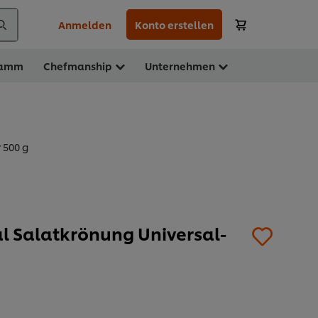
Anmelden
Konto erstellen
ramm
Chefmanship
Unternehmen
 500 g
al Salatkrönung Universal-