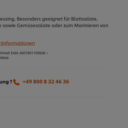
ressing. Besonders geeignet für Blattsalate,
 sowie Gemüsesalate oder zum Marinieren von
eninformationen
inheit EAN:
4007801109600
•
09604
+49 800 8 32 46 36
lung ?