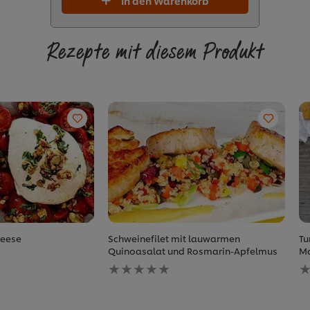
In den Warenkorb
Rezepte mit diesem Produkt
heese
Schweinefilet mit lauwarmen
Tu
Quinoasalat und Rosmarin-Apfelmus
Ma
Keine
K
Bewertungen
B
für
fü
dieses
d