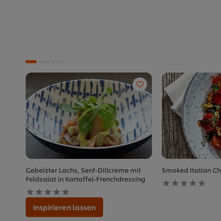
Gebeizter Lachs, Senf-Dillcreme mit
Smoked Italian C
Keine
Feldsalat in Kartoffel-Frenchdressing
Keine
Bewertungen
Bewertungen
für
für
dieses
Inspirieren lassen
dieses
recipe