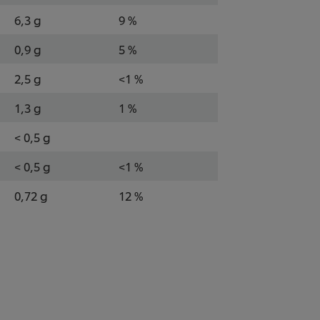
6,3 g
9 %
0,9 g
5 %
2,5 g
<1 %
1,3 g
1 %
< 0,5 g
< 0,5 g
<1 %
0,72 g
12 %