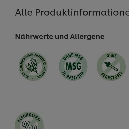
recipe
abgegeben
abgegeben
Alle Produktinformation
Nährwerte und Allergene