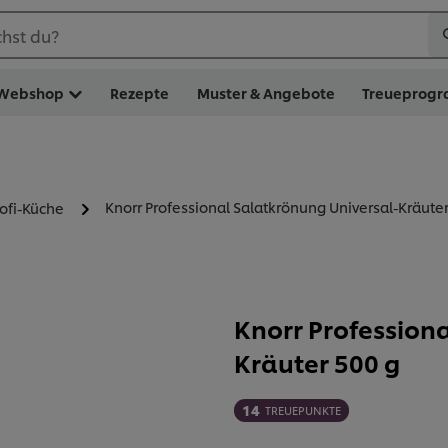
hst du?
Webshop
Rezepte
Muster & Angebote
Treueprog
Knorr Professional Salatkrönung Universal-Kräuter
rofi-Küche
Knorr Profession
Kräuter 500 g
14
TREUEPUNKTE