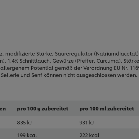
z, modifizierte Stärke, Säureregulator (Natriumdiacetat)
), 1,4% Schnittlauch, Gewürze (Pfeffer, Curcuma), Stärke
t allergenem Potential gemäß der Verordnung EU Nr. 1169
, Sellerie und Senf können nicht ausgeschlossen werden.
ten
pro 100 g zubereitet
pro 100 ml zubereitet
835 kJ
931 kJ
199 kcal
222 kcal