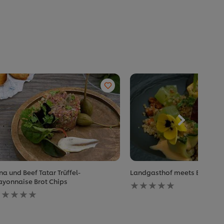
na und Beef Tatar Trüffel-
Landgasthof meets Bowl
Keine
yonnaise Brot Chips
eine
Bewertungen
ewertungen
für
r
dieses
ieses
recipe