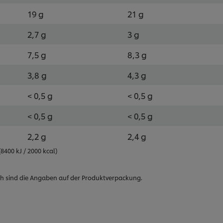
19 g
21 g
2,7 g
3 g
7,5 g
8,3 g
3,8 g
4,3 g
< 0,5 g
< 0,5 g
< 0,5 g
< 0,5 g
2,2 g
2,4 g
400 kJ / 2000 kcal)
h sind die Angaben auf der Produktverpackung.