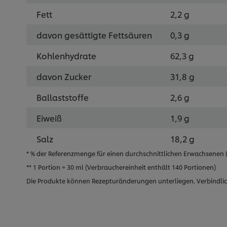
Fett
2,2 g
davon gesättigte Fettsäuren
0,3 g
Kohlenhydrate
62,3 g
davon Zucker
31,8 g
Ballaststoffe
2,6 g
Eiweiß
1,9 g
Salz
18,2 g
* % der Referenzmenge für einen durchschnittlichen Erwachsenen (8
** 1 Portion = 30 ml (Verbrauchereinheit enthält 140 Portionen)
Die Produkte können Rezepturänderungen unterliegen. Verbindlic