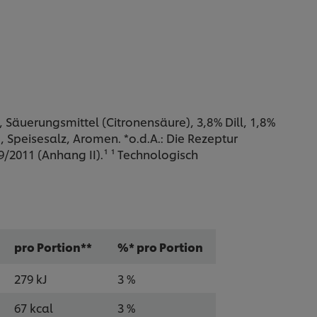
, Säuerungsmittel (Citronensäure), 3,8% Dill, 1,8%
, Speisesalz, Aromen. *o.d.A.: Die Rezeptur
/2011 (Anhang II).¹ ¹ Technologisch
pro Portion**
%* pro Portion
279 kJ
3 %
67 kcal
3 %