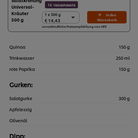
14
TREUEPUNKTE
1 x 500 g
1 x 500 g
In den
€ 14,43
Warenkorb
€ 14,43
unverbindliche Preisempfehlung von UFS
6 x 500 g
€ 86,58
Quinoa
150 g
Trinkwasser
250 ml
rote Paprika
150 g
Gurken:
Salatgurke
300 g
Apfelessig
Olivenöl
Dipp: