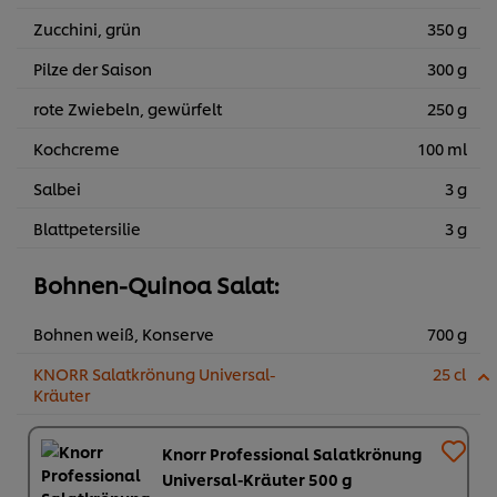
Zucchini, grün
350 g
Pilze der Saison
300 g
rote Zwiebeln, gewürfelt
250 g
Kochcreme
100 ml
Salbei
3 g
Blattpetersilie
3 g
Bohnen-Quinoa Salat:
Bohnen weiß, Konserve
700 g
KNORR Salatkrönung Universal-
25 cl
Kräuter
Knorr Professional Salatkrönung
Universal-Kräuter 500 g