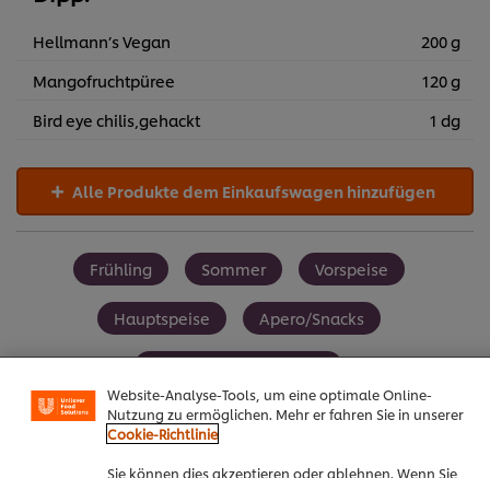
Hellmann’s Vegan
200 g
Mangofruchtpüree
120 g
Bird eye chilis,gehackt
1 dg
Alle Produkte dem Einkaufswagen hinzufügen
Frühling
Sommer
Vorspeise
Hauptspeise
Apero/Snacks
Cookies auf dieser Webseite
Pflanzenbasierte Küche
Unilever verwendet auf dieser Website Cookies und
Website-Analyse-Tools, um eine optimale Online-
Nutzung zu ermöglichen. Mehr er fahren Sie in unserer
Cookie-Richtlinie
Sie können dies akzeptieren oder ablehnen. Wenn Sie