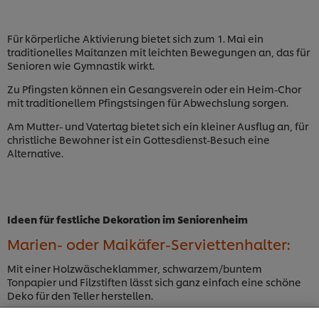
Für körperliche Aktivierung bietet sich zum 1. Mai ein
traditionelles Maitanzen mit leichten Bewegungen an, das für
Senioren wie Gymnastik wirkt.
Zu Pfingsten können ein Gesangsverein oder ein Heim-Chor
mit traditionellem Pfingstsingen für Abwechslung sorgen.
Am Mutter- und Vatertag bietet sich ein kleiner Ausflug an, für
christliche Bewohner ist ein Gottesdienst-Besuch eine
Alternative.
Ideen für festliche Dekoration im Seniorenheim
Marien- oder Maikäfer-Serviettenhalter:
Mit einer Holzwäscheklammer, schwarzem/buntem
Tonpapier und Filzstiften lässt sich ganz einfach eine schöne
Deko für den Teller herstellen.
Cookies auf dieser Webseite
Bastelvorlage herunterladen, ausdrucken und Formen
Unilever verwendet auf dieser Website Cookies und