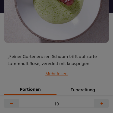
abgegeben
„Feiner Gartenerbsen-Schaum trifft auf zarte
Lammhuft Rose, veredelt mit knusprigen
Erdnusssplittern – ein Genuss für Feinschmecker!“
Mehr lesen
...
Portionen
Zubereitung
−
+