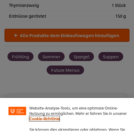
Thymianzweig
1 Stück
Erdnüsse geröstet
150 g
Alle Produkte dem Einkaufswagen hinzufügen
Frühling
Sommer
Spargel
Suppen
Future Menus
Cookies auf dieser Webseite
Unilever verwendet auf dieser Website Cookies und
Seien Sie der Erste, der bewertet.
Website-Analyse-Tools, um eine optimale Online-
Nutzung zu ermöglichen. Mehr er fahren Sie in unserer
Cookie-Richtlinie
Bewertung senden
Sie können dies akzeptieren oder ablehnen. Wenn Sie