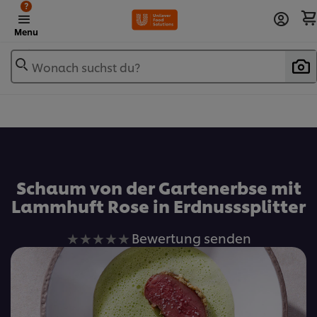
?
Menu
Wonach suchst du?
Zu Favoriten hinzufügen
Schaum von der Gartenerbse mit
Lammhuft Rose in Erdnusssplitter
Keine
Bewertung senden
Bewertungen
für
dieses
recipe