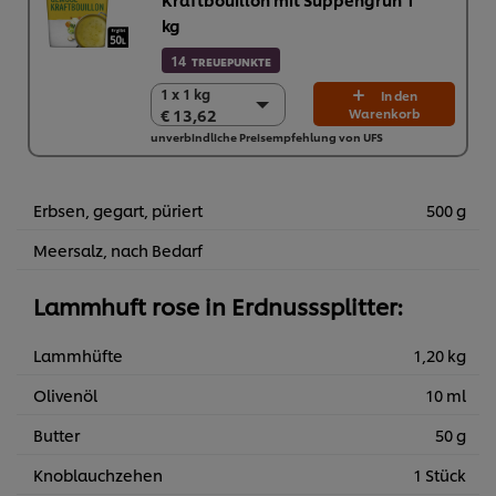
kg
14
TREUEPUNKTE
1 x 1 kg
1 x 1 kg
In den
€ 13,62
Warenkorb
€ 13,62
unverbindliche Preisempfehlung von UFS
6 x 1 kg
€ 81,72
Erbsen, gegart, püriert
500 g
Meersalz, nach Bedarf
Lammhuft rose in Erdnusssplitter:
Lammhüfte
1,20 kg
Olivenöl
10 ml
Butter
50 g
Knoblauchzehen
1 Stück