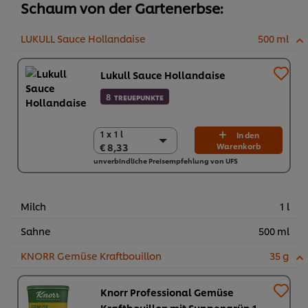
Schaum von der Gartenerbse:
LUKULL Sauce Hollandaise
500 ml
Lukull Sauce Hollandaise
8
TREUEPUNKTE
1 x 1 l
1 x 1 l
In den
€ 8,33
Warenkorb
€ 8,33
unverbindliche Preisempfehlung von UFS
10 x 1 l
€ 83,30
Milch
1 l
Sahne
500 ml
KNORR Gemüse Kraftbouillon
35 g
Knorr Professional Gemüse
Kraftbouillon mit Suppengrün 1