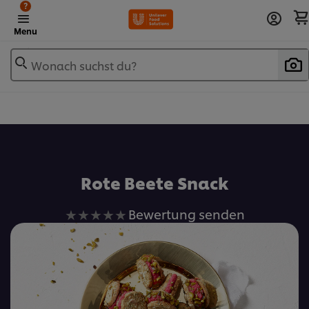
?
Menu
Wonach suchst du?
Zu Favoriten hinzufügen
Rote Beete Snack
Keine
Bewertung senden
Bewertungen
für
dieses
recipe
abgegeben