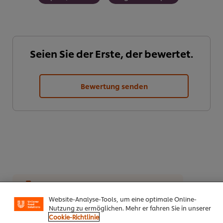
Seien Sie der Erste, der bewertet.
Bewertung senden
Cookies auf dieser Webseite
PDF herunterladen
Email
Unilever verwendet auf dieser Website Cookies und
Website-Analyse-Tools, um eine optimale Online-
Nutzung zu ermöglichen. Mehr er fahren Sie in unserer
Cookie-Richtlinie