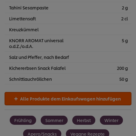
Tahini Sesampaste
2 g
Limettensaft
2 cl
Kreuzkümmel
KNORR AROMAT universal
5 g
o.d.Z./o.d.A.
Salz und Pfeffer, nach Bedarf
Kichererbsen Snack Falafel
200 g
Schnittlauchröllchen
50 g
Alle Produkte dem Einkaufswagen hinzufügen
Frühling
Sommer
Herbst
Winter
Apero/Snacks
Vegane Rezepte