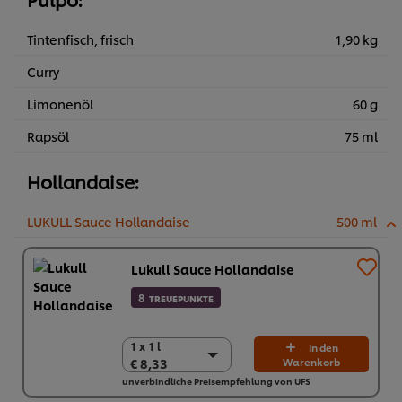
Tintenfisch, frisch
1,90 kg
Curry
Limonenöl
60 g
Rapsöl
75 ml
Hollandaise:
LUKULL Sauce Hollandaise
500 ml
Lukull Sauce Hollandaise
8
TREUEPUNKTE
1 x 1 l
1 x 1 l
In den
€ 8,33
Warenkorb
€ 8,33
unverbindliche Preisempfehlung von UFS
10 x 1 l