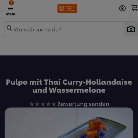
?
Menu
Wonach suchst du?
Zu Favoriten hinzufügen
Pulpo mit Thai Curry-Hollandaise
und Wassermelone
Keine
Bewertung senden
Bewertungen
für
dieses
recipe