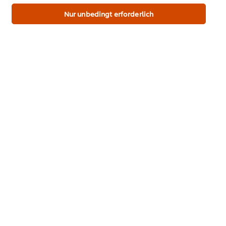
für diese Website und auch für andere Webpräsenzen
der Marke dieser Website.
Nur unbedingt erforderlich
PDF herunterladen
Email
Alle Rezepte
Top Rezepte