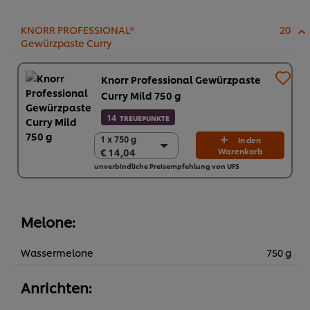
€ 83,30
KNORR PROFESSIONAL®
20
Gewürzpaste Curry
Knorr Professional Gewürzpaste
Curry Mild 750 g
14
TREUEPUNKTE
1 x 750 g
1 x 750 g
In den
€ 14,04
Warenkorb
€ 14,04
unverbindliche Preisempfehlung von UFS
2 x 750 g
€ 28,08
Melone:
Wassermelone
750 g
Anrichten: