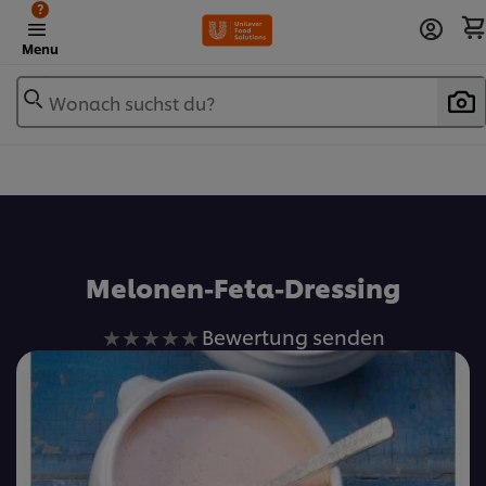
?
Menu
Wonach suchst du?
Zu Favoriten hinzufügen
Melonen-Feta-Dressing
Keine
Bewertung senden
Bewertungen
für
dieses
recipe
abgegeben