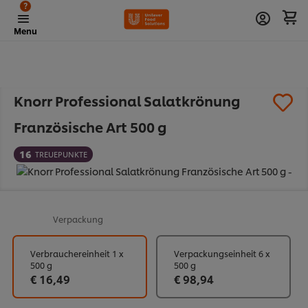
?
Menu
Knorr Professional Salatkrönung
Französische Art 500 g
16
TREUEPUNKTE
Verpackung
Verbrauchereinheit 1 x
Verpackungseinheit 6 x
500 g
500 g
€ 16,49
€ 98,94