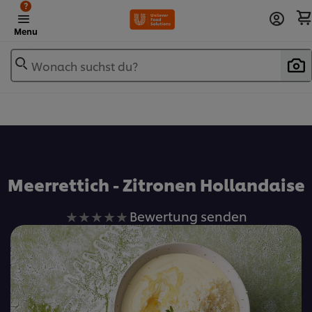
?
Menu
Wonach suchst du?
Zu Favoriten hinzufügen
Meerrettich - Zitronen Hollandaise
Keine
Bewertung senden
Bewertungen
für
dieses
recipe
abgegeben