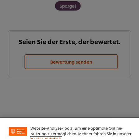
Spargel
Seien Sie der Erste, der bewertet.
Bewertung senden
Cookies auf dieser Webseite
Unilever verwendet auf dieser Website Cookies und
PDF herunterladen
Email
Website-Analyse-Tools, um eine optimale Online-
Nutzung zu ermöglichen. Mehr er fahren Sie in unserer