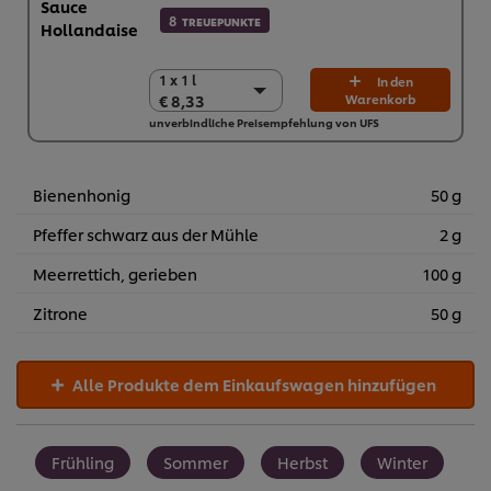
8
TREUEPUNKTE
1 x 1 l
1 x 1 l
In den
€ 8,33
Warenkorb
€ 8,33
unverbindliche Preisempfehlung von UFS
10 x 1 l
€ 83,30
Bienenhonig
50 g
Pfeffer schwarz aus der Mühle
2 g
Meerrettich, gerieben
100 g
Zitrone
50 g
Alle Produkte dem Einkaufswagen hinzufügen
Frühling
Sommer
Herbst
Winter