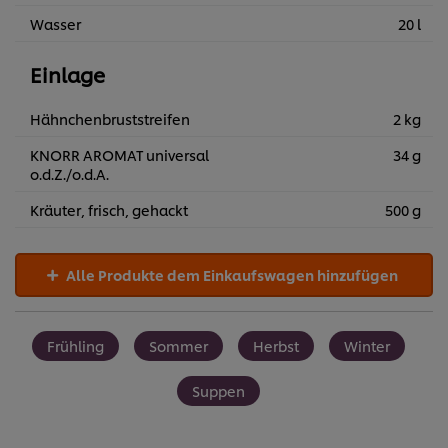
Wasser
20 l
Einlage
Hähnchenbruststreifen
2 kg
KNORR AROMAT universal
34 g
o.d.Z./o.d.A.
Kräuter, frisch, gehackt
500 g
Alle Produkte dem Einkaufswagen hinzufügen
Frühling
Sommer
Herbst
Winter
Suppen