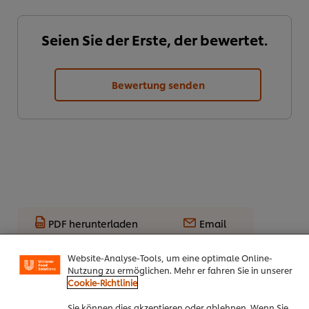
Seien Sie der Erste, der bewertet.
Bewertung senden
PDF herunterladen
Email
Cookies auf dieser Webseite
Unilever verwendet auf dieser Website Cookies und
Website-Analyse-Tools, um eine optimale Online-
Nutzung zu ermöglichen. Mehr er fahren Sie in unserer
Alle Rezepte
Cookie-Richtlinie
Top Rezepte
Sie können dies akzeptieren oder ablehnen. Wenn Sie