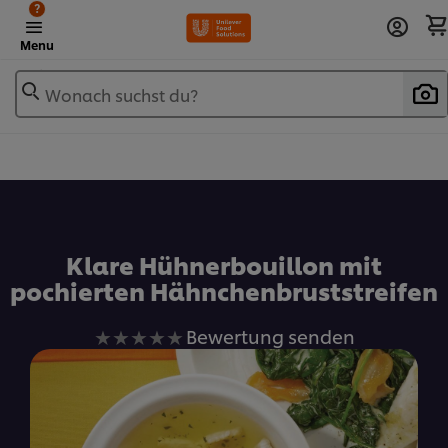
?
Menu
Wonach suchst du?
Zu Favoriten hinzufügen
Klare Hühnerbouillon mit
pochierten Hähnchenbruststreifen
Keine
Bewertung senden
Bewertungen
für
dieses
recipe