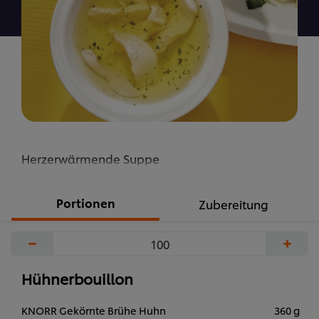
abgegeben
Herzerwärmende Suppe
Portionen
Zubereitung
−
+
Hühnerbouillon
KNORR Gekörnte Brühe Huhn
360 g