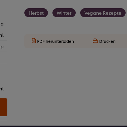
Herbst
Winter
Vegane Rezepte
dg
ml
PDF herunterladen
Drucken
up
ml