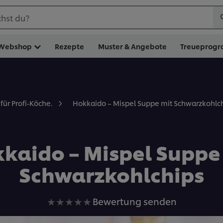
hst du?
Webshop
Rezepte
Muster & Angebote
Treueprog
Hokkaido – Mispel Suppe mit Schwarzkohlc
für Profi-Köche.
kaido – Mispel Suppe
Schwarzkohlchips
Keine
Bewertung senden
Bewertungen