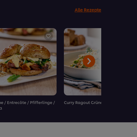
Alle Rezepte
e / Entrecôte / Pfifferlinge /
Curry Ragout Grüner Spargel
a