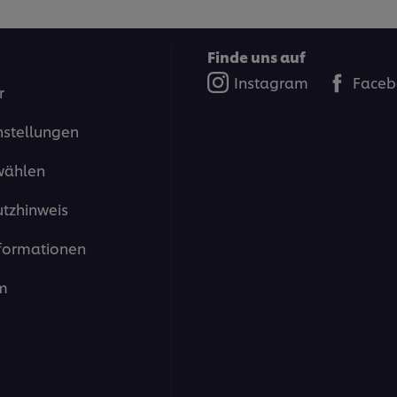
Finde uns auf
Instagram
Faceb
r
nstellungen
wählen
tzhinweis
formationen
m