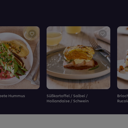
 Beete Hummus
Süßkartoffel / Salbei /
Brioch
Hollandaise / Schwein
Rucol