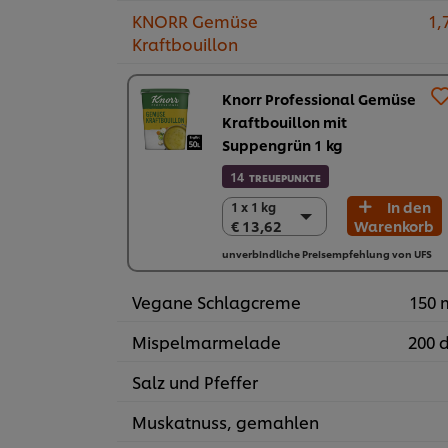
KNORR Gemüse
1,
Kraftbouillon
Knorr Professional Gemüse
Kraftbouillon mit
Suppengrün 1 kg
14
TREUEPUNKTE
In den
1 x 1 kg
1 x 1 kg
€ 13,62
Warenkorb
€ 13,62
6 x 1 kg
unverbindliche Preisempfehlung von UFS
€ 81,72
Vegane Schlagcreme
150 
Mispelmarmelade
200 
Salz und Pfeffer
Muskatnuss, gemahlen