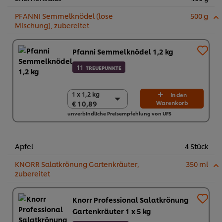
PFANNI Semmelknödel (lose
500 g
Mischung), zubereitet
Pfanni Semmelknödel 1,2 kg
11
TREUEPUNKTE
1 x 1,2 kg
1 x 1,2 kg
In den
€ 10,89
Warenkorb
€ 10,89
unverbindliche Preisempfehlung von UFS
4 x 1,2 kg
€ 43,56
Apfel
4 Stück
KNORR Salatkrönung Gartenkräuter,
350 ml
zubereitet
Knorr Professional Salatkrönung
Gartenkräuter 1 x 5 kg