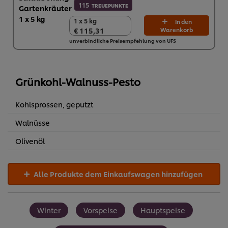
115
TREUEPUNKTE
1 x 5 kg
1 x 5 kg
In den
€ 115,31
Warenkorb
€ 115,31
unverbindliche Preisempfehlung von UFS
Grünkohl-Walnuss-Pesto
Kohlsprossen, geputzt
Walnüsse
Olivenöl
Alle Produkte dem Einkaufswagen hinzufügen
Winter
Vorspeise
Hauptspeise