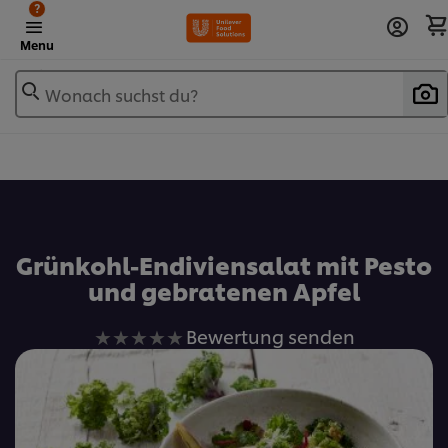
?
Menu
Wonach suchst du?
Zu Favoriten hinzufügen
Grünkohl-Endiviensalat mit Pesto
und gebratenen Apfel
Keine
Bewertung senden
Bewertungen
für
dieses
recipe