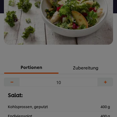
abgegeben
Portionen
Zubereitung
−
+
Salat:
Kohlsprossen, geputzt
400 g
Endiviensalat
400 g