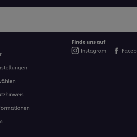
Finde uns auf
Instagram
Faceb
r
nstellungen
wählen
tzhinweis
formationen
m