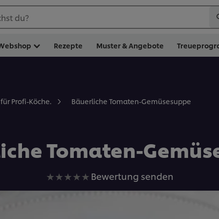
hst du?
Webshop
Rezepte
Muster & Angebote
Treueprog
Bäuerliche Tomaten-Gemüsesuppe
für Profi-Köche.
liche Tomaten-Gemüs
Keine
Bewertung senden
Bewertungen
für
dieses