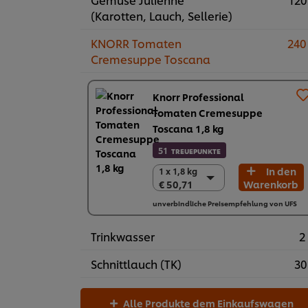
(Karotten, Lauch, Sellerie)
KNORR Tomaten
240
Cremesuppe Toscana
Knorr Professional
Tomaten Cremesuppe
Toscana 1,8 kg
51
TREUEPUNKTE
In den
1 x 1,8 kg
1 x 1,8 kg
€ 50,71
Warenkorb
€ 50,71
6 x 1,8 kg
unverbindliche Preisempfehlung von UFS
€ 304,26
Trinkwasser
2 
Schnittlauch (TK)
30
Alle Produkte dem Einkaufswagen