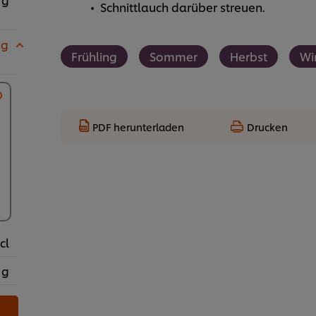
Schnittlauch darüber streuen.
 g
Frühling
Sommer
Herbst
Wi
PDF herunterladen
Drucken
cl
 g