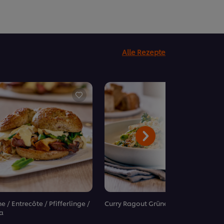
Alle Rezepte
e / Entrecôte / Pfifferlinge /
Curry Ragout Grüner Spargel
a