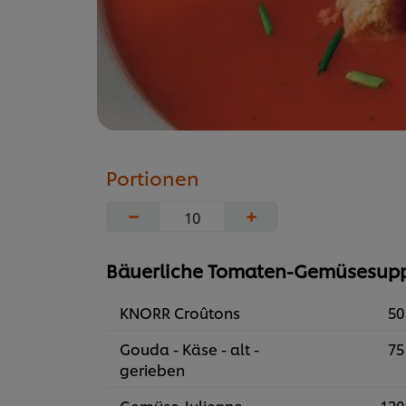
Portionen
−
+
Bäuerliche Tomaten-Gemüsesupp
KNORR Croûtons
50
Gouda - Käse - alt -
75
gerieben
Gemüse Julienne
120