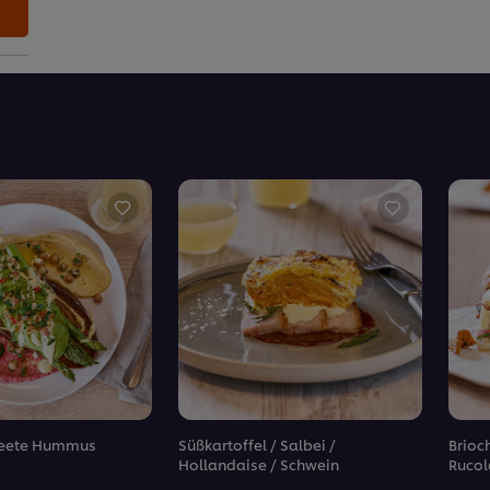
 Beete Hummus
Süßkartoffel / Salbei /
Brioch
Hollandaise / Schwein
Rucol