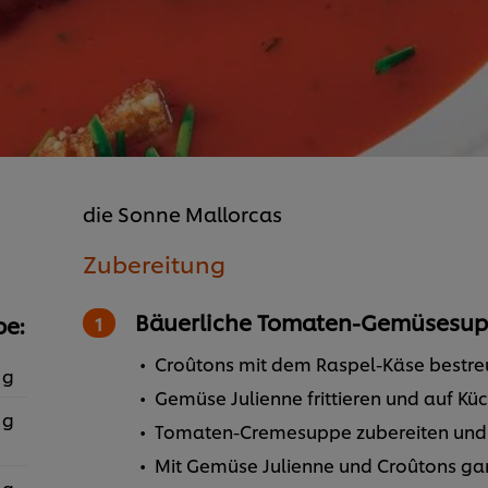
die Sonne Mallorcas
Zubereitung
Bäuerliche Tomaten-Gemüsesup
e:
Croûtons mit dem Raspel-Käse bestr
 g
Gemüse Julienne frittieren und auf Kü
 g
Tomaten-Cremesuppe zubereiten und i
Mit Gemüse Julienne und Croûtons gar
 g