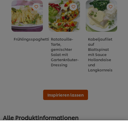
Frühlingsspaghetti
Ratatouille-
Kabeljaufilet
G
Tarte,
auf
S
gemischter
Blattspinat
m
Salat mit
mit Sauce
S
Gartenkräuter-
Hollandaise
Dressing
und
Langkornreis
Inspirieren lassen
Cookies auf dieser Webseite
Alle Produktinformationen
Unilever verwendet auf dieser Website Cookies und