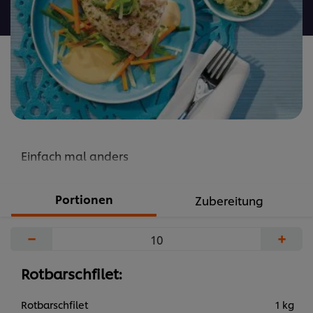
abgegeben
Einfach mal anders
Portionen
Zubereitung
−
+
Rotbarschfilet:
Rotbarschfilet
1 kg