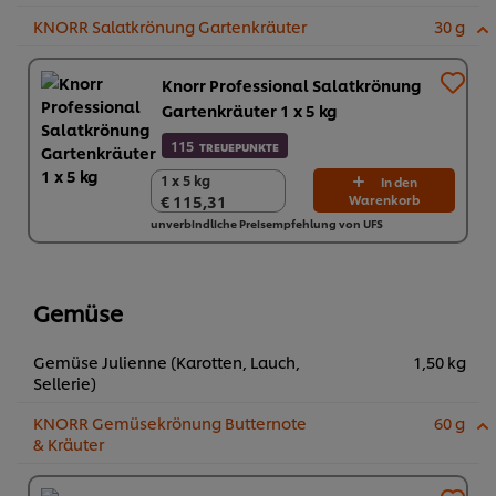
KNORR Salatkrönung Gartenkräuter
30 g
Knorr Professional Salatkrönung
Gartenkräuter 1 x 5 kg
115
TREUEPUNKTE
1 x 5 kg
1 x 5 kg
In den
€ 115,31
Warenkorb
€ 115,31
unverbindliche Preisempfehlung von UFS
Gemüse
Gemüse Julienne (Karotten, Lauch,
1,50 kg
Sellerie)
KNORR Gemüsekrönung Butternote
60 g
& Kräuter