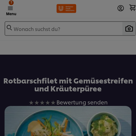
?
Menu
Wonach suchst du?
Zu Favoriten hinzufügen
Rotbarschfilet mit Gemüsestreifen
und Kräuterpüree
Keine
Bewertung senden
Bewertungen
für
dieses
recipe