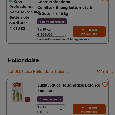
Knorr Professional
Gemüsekrönung Butternote &
Kräuter 1 x 10 kg
156
TREUEPUNKTE
1 x 10 kg
1 x 10 kg
In den
€ 156,06
Warenkorb
€ 156,06
unverbindliche Preisempfehlung von UFS
Hollandaise
LUKULL Sauce Hollandaise balance,
700 ml
Lukull Sauce Hollandaise Balance
1000 ml
8
TREUEPUNKTE
1 x 1 l
1 x 1 l
In den
€ 8,33
Warenkorb
€ 8,33