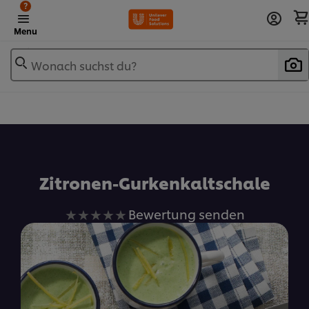
?
Menu
Wonach suchst du?
Zu Favoriten hinzufügen
Zitronen-Gurkenkaltschale
Keine
Bewertung senden
Bewertungen
für
dieses
recipe
abgegeben