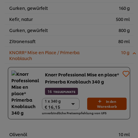
Gurken, gewürfelt
160 g
Kefir, natur
500 ml
Gurken, gewürfelt
800 g
Zitronensaft
80 ml
KNORR® Mise en Place / Primerba
10 g
Knoblauch
Knorr Professional Mise en place®
Primerba Knoblauch 340 g
16
TREUEPUNKTE
1 x 340 g
1 x 340 g
In den
€ 16,15
Warenkorb
€ 16,15
unverbindliche Preisempfehlung von UFS
2 x 340 g
€ 32,30
Olivenöl
10 ml