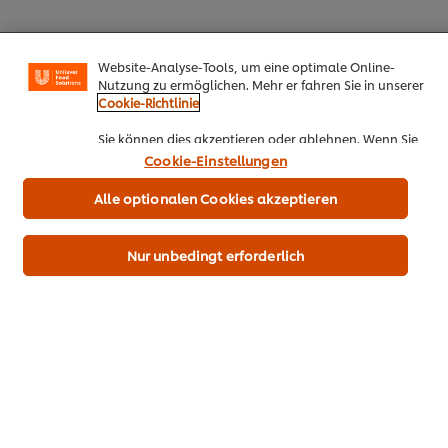
Cookies auf dieser Webseite
Unilever verwendet auf dieser Website Cookies und
Website-Analyse-Tools, um eine optimale Online-
Nutzung zu ermöglichen. Mehr er fahren Sie in unserer
Cookie-Richtlinie
Sie können dies akzeptieren oder ablehnen. Wenn Sie
PDF herunterladen
Email
den Einsatz von Cookies und Website-Analyse-Tools
Cookie-Einstellungen
akzeptieren, dann gilt diese Wahl bis zu Ihrem Widerruf
(bspw. durch Löschen von Cookies oder Ändern über die
Alle optionalen Cookies akzeptieren
„Cookie Einstellungen“ Schaltfläche auf der Webseite)
Alle Rezepte
für diese Website und auch für andere Webpräsenzen
der Marke dieser Website.
Top Rezepte
Nur unbedingt erforderlich