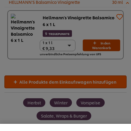
HELLMANN'S Balsamico Vinaigrette
30 ml
Hellmann's Vinaigrette Balsamico
6 x 1 L
9
TREUEPUNKTE
1 x 1 l
1 x 1 l
In den
€ 9,33
Warenkorb
€ 9,33
unverbindliche Preisempfehlung von UFS
6 x 1 l
€ 55,98
Alle Produkte dem Einkaufswagen hinzufügen
Herbst
Winter
Vorspeise
Salate, Wraps & Burger
Cookies auf dieser Webseite
Unilever verwendet auf dieser Website Cookies und