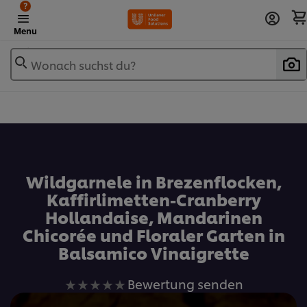
?
Menu
Wonach suchst du?
Zu Favoriten hinzufügen
Wildgarnele in Brezenflocken,
Kaffirlimetten-Cranberry
Hollandaise, Mandarinen
Chicorée und Floraler Garten in
Balsamico Vinaigrette
Keine
Bewertung senden
Bewertungen