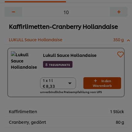
−
+
Kaffirlimetten-Cranberry Hollandaise
LUKULL Sauce Hollandaise
350 g
Lukull Sauce Hollandaise
8
TREUEPUNKTE
1 x 1 l
1 x 1 l
In den
€ 8,33
Warenkorb
€ 8,33
unverbindliche Preisempfehlung von UFS
10 x 1 l
€ 83,30
Kaffirlimetten
1 Stück
Cranberry, gedörrt
80 g