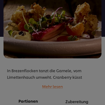
für
dieses
recipe
abgegeben
In Brezenflocken tanzt die Garnele, vom
Limettenhauch umweht. Cranberry küsst
Hollandaise, Mandarinen flüstern Chicorée. Ein
Mehr lesen
Garten blüht in Balsamico.
...
Portionen
Zubereitung