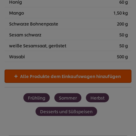
Honig
60 g
Mango
1,50 kg
Schwarze Bohnenpaste
200 g
Sesam schwarz
50 g
weiße Sesamsaat, geröstet
50 g
Wasabi
500 g
Alle Produkte dem Einkaufswagen hinzufügen
Frühling
Sommer
Herbst
Desserts und Süßspeisen