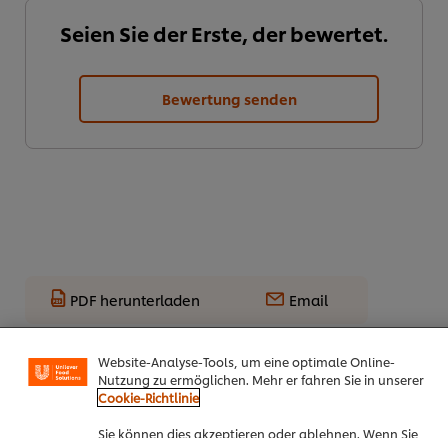
Seien Sie der Erste, der bewertet.
Bewertung senden
PDF herunterladen
Email
Cookies auf dieser Webseite
Unilever verwendet auf dieser Website Cookies und
Website-Analyse-Tools, um eine optimale Online-
Alle Rezepte
Nutzung zu ermöglichen. Mehr er fahren Sie in unserer
Cookie-Richtlinie
Top Rezepte
Sie können dies akzeptieren oder ablehnen. Wenn Sie