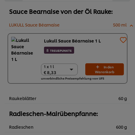
Sauce Bearnaise von der Öl Rauke:
LUKULL Sauce Béarnaise
500 ml
Lukull Sauce Béarnaise 1 L
8
TREUEPUNKTE
1 x 1 l
1 x 1 l
In den
€ 8,33
Warenkorb
€ 8,33
unverbindliche Preisempfehlung von UFS
10 x 1 l
€ 83,30
Raukeblätter
60 g
Radieschen-Mairübenpfanne:
Radieschen
600 g