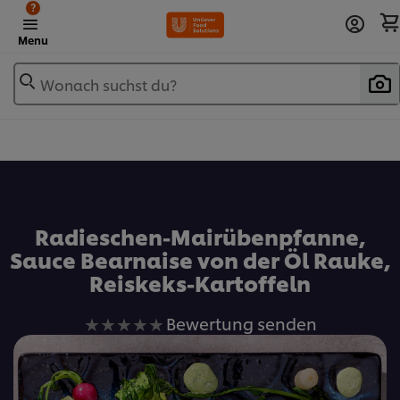
?
Menu
Wonach suchst du?
Zu Favoriten hinzufügen
Radieschen-Mairübenpfanne,
Sauce Bearnaise von der Öl Rauke,
Reiskeks-Kartoffeln
Keine
Bewertung senden
Bewertungen
für
dieses