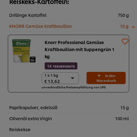
Reiskeks-Kartoffeln:
Drillinge Kartoffel
750 g
KNORR Gemüse Kraftbouillon
10 g
Knorr Professional Gemüse
Kraftbouillon mit Suppengrün 1
kg
14
TREUEPUNKTE
1 x 1 kg
1 x 1 kg
In den
€ 13,62
Warenkorb
€ 13,62
unverbindliche Preisempfehlung von UFS
6 x 1 kg
€ 81,72
Paprikapulver, edelsüß
15 g
Olivenöl extra Virgin
100 ml
Reiskekse