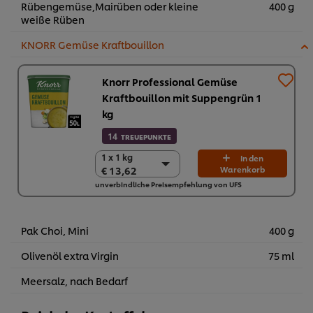
Rübengemüse,Mairüben oder kleine
400 g
weiße Rüben
KNORR Gemüse Kraftbouillon
Knorr Professional Gemüse
Kraftbouillon mit Suppengrün 1
kg
14
TREUEPUNKTE
1 x 1 kg
1 x 1 kg
In den
€ 13,62
Warenkorb
€ 13,62
unverbindliche Preisempfehlung von UFS
6 x 1 kg
€ 81,72
Pak Choi, Mini
400 g
Olivenöl extra Virgin
75 ml
Meersalz, nach Bedarf