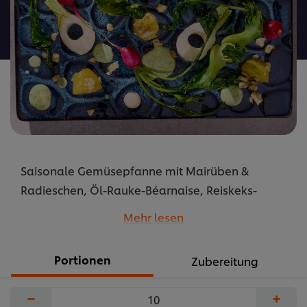
recipe
abgegeben
Saisonale Gemüsepfanne mit Mairüben &
Radieschen, Öl-Rauke-Béarnaise, Reiskeks-
Kartoffeln – vegetarisch, kreativ, Gourmet,
Mehr lesen
Frühlingsküche.
...
Portionen
Zubereitung
−
+