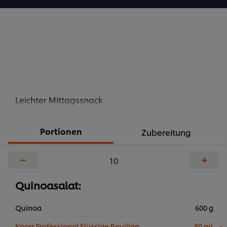
Leichter Mittagssnack
Portionen
Zubereitung
−
+
Quinoasalat:
Quinoa
600 g
Knorr Professional Flüssige Bouillon
80 ml