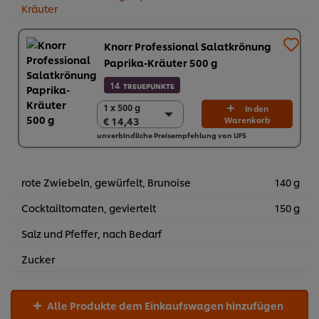
Kräuter
Knorr Professional Salatkrönung
Paprika-Kräuter 500 g
14
TREUEPUNKTE
1 x 500 g
1 x 500 g
In den
€ 14,43
Warenkorb
€ 14,43
unverbindliche Preisempfehlung von UFS
6 x 500 g
€ 86,58
rote Zwiebeln, gewürfelt, Brunoise
140 g
Cocktailtomaten, geviertelt
150 g
Salz und Pfeffer, nach Bedarf
Zucker
Alle Produkte dem Einkaufswagen hinzufügen