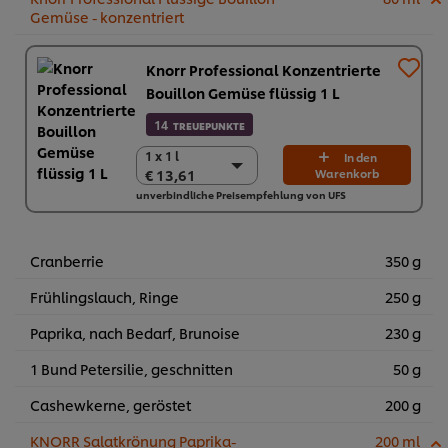
Gemüse - konzentriert
Knorr Professional Konzentrierte
Bouillon Gemüse flüssig 1 L
14
TREUEPUNKTE
1 x 1 l
1 x 1 l
In den
€ 13,61
Warenkorb
€ 13,61
unverbindliche Preisempfehlung von UFS
6 x 1 L
€ 81,66
Cranberrie
350 g
Frühlingslauch, Ringe
250 g
Paprika, nach Bedarf, Brunoise
230 g
1 Bund Petersilie, geschnitten
50 g
Cashewkerne, geröstet
200 g
KNORR Salatkrönung Paprika-
200 ml