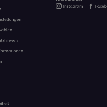
Schwein
Instagram
Faceb
beträgt
r
5.0
von
nstellungen
5
aus
1
wählen
Bewertungen.
tzhinweis
formationen
m
eiheit