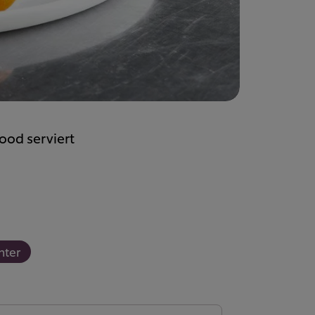
food serviert
nter