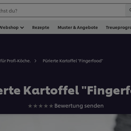
hst du?
Webshop
Rezepte
Muster & Angebote
Treueprog
Pürierte Kartoffel "Fingerfood"
für Profi-Köche.
erte Kartoffel "Finger
Keine
Bewertung senden
Bewertungen
für
dieses