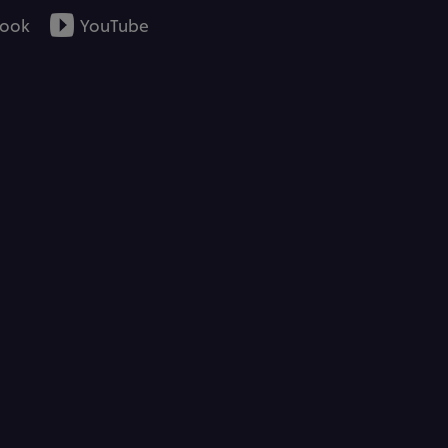
5
ook
YouTube
aus
2
Bewertungen.