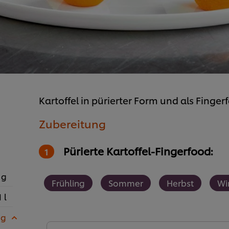
Kartoffel in pürierter Form und als Finger
Zubereitung
Pürierte Kartoffel-Fingerfood:
 g
Frühling
Sommer
Herbst
Wi
1 l
 g