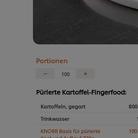
Portionen
−
+
Pürierte Kartoffel-Fingerfood:
Kartoffeln, gegart
800
Trinkwasser
KNORR Basis für pürierte
100
Kost und Auflauf 720g