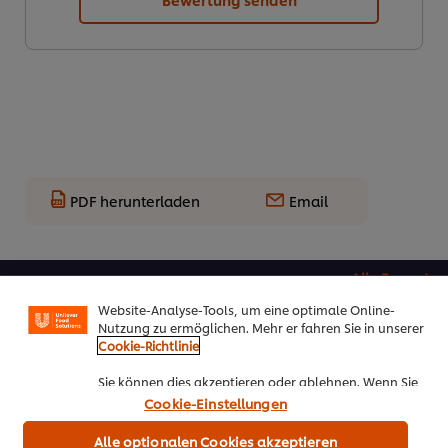
PDF herunterladen
Email
Cookies auf dieser Webseite
Alle Rezepte
Unilever verwendet auf dieser Website Cookies und
Top Rezepte
Website-Analyse-Tools, um eine optimale Online-
Nutzung zu ermöglichen. Mehr er fahren Sie in unserer
Cookie-Richtlinie
Sie können dies akzeptieren oder ablehnen. Wenn Sie
den Einsatz von Cookies und Website-Analyse-Tools
Cookie-Einstellungen
akzeptieren, dann gilt diese Wahl bis zu Ihrem Widerruf
(bspw. durch Löschen von Cookies oder Ändern über die
Alle optionalen Cookies akzeptieren