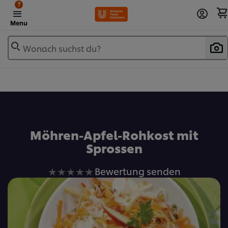
?
Menu
Wonach suchst du?
Zu Favoriten hinzufügen
Möhren-Apfel-Rohkost mit
Sprossen
Keine
Bewertung senden
Bewertungen
für
dieses
recipe