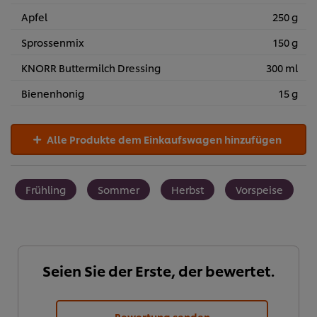
Apfel
250 g
Sprossenmix
150 g
KNORR Buttermilch Dressing
300 ml
Bienenhonig
15 g
Alle Produkte dem Einkaufswagen hinzufügen
Frühling
Sommer
Herbst
Vorspeise
Seien Sie der Erste, der bewertet.
Bewertung senden