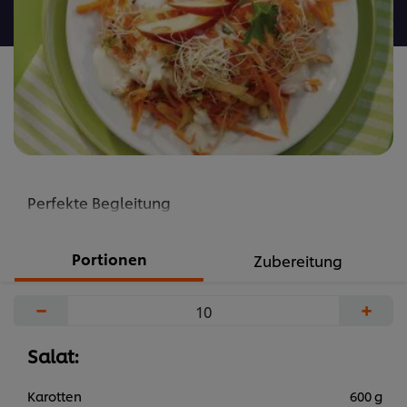
abgegeben
Perfekte Begleitung
Portionen
Zubereitung
−
+
Salat:
Karotten
600 g