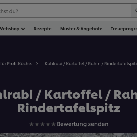
hst du?
Webshop
Rezepte
Muster & Angebote
Treueprog
Kohlrabi / Kartoffel / Rahm / Rindertafelspit
für Profi-Köche.
lrabi / Kartoffel / Ra
Rindertafelspitz
Keine
Bewertung senden
Bewertungen