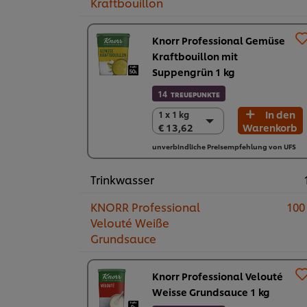
Kraftbouillon
Knorr Professional Gemüse
Kraftbouillon mit
Suppengrün 1 kg
14
TREUEPUNKTE
In den
1 x 1 kg
1 x 1 kg
€ 13,62
Warenkorb
€ 13,62
6 x 1 kg
unverbindliche Preisempfehlung von UFS
€ 81,72
Trinkwasser
KNORR Professional
100
Velouté Weiße
Grundsauce
Knorr Professional Velouté
Weisse Grundsauce 1 kg