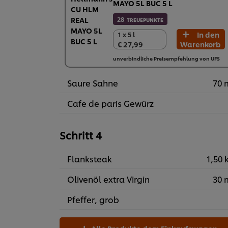
MAYO 5L BUC 5 L
28
TREUEPUNKTE
In den
1 x 5 l
1 x 5 l
€ 27,99
Warenkorb
€ 27,99
unverbindliche Preisempfehlung von UFS
Saure Sahne
70 
Cafe de paris Gewürz
Schritt 4
Flanksteak
1,50 
Olivenöl extra Virgin
30 
Pfeffer, grob