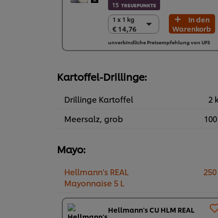
15
TREUEPUNKTE
In den
1 x 1 kg
1 x 1 kg
€ 14,76
Warenkorb
€ 14,76
6 x 1 kg
unverbindliche Preisempfehlung von UFS
€ 88,56
Kartoffel-Drillinge:
Drillinge Kartoffel
2 
Meersalz, grob
100
Mayo:
Hellmann's REAL
250
Mayonnaise 5 L
Hellmann's CU HLM REAL