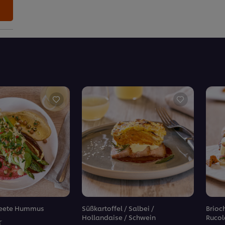
 Beete Hummus
Süßkartoffel / Salbei /
Brioch
Hollandaise / Schwein
Rucol