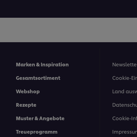
Bewertungen
Bewertung
für
für
dieses
dieses
recipe
recipe
abgegeben
abgegeben
Marken & Inspiration
Newslette
Gesamtsortiment
Cookie-Ei
Webshop
Land aus
Rezepte
Datenschu
Muster & Angebote
Cookie-In
Treueprogramm
Impressu