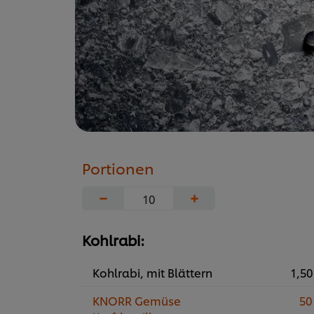
Portionen
−
+
Kohlrabi:
Kohlrabi, mit Blättern
1,50
KNORR Gemüse
50