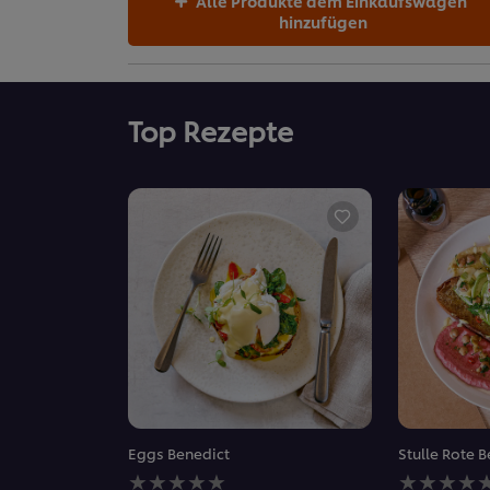
Alle Produkte dem Einkaufswagen
hinzufügen
Top Rezepte
Eggs Benedict
Stulle Rote
Keine
Keine