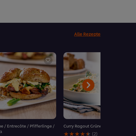
Alle Rezepte
e / Entrecôte / Pfifferlinge /
Curry Ragout Grüner Spargel
Die
a
(2)