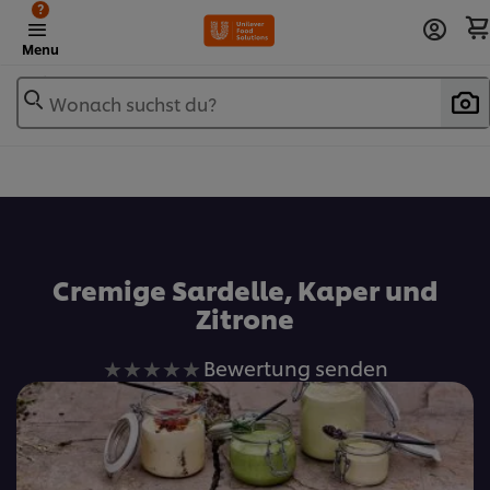
?
Menu
Wonach suchst du?
Zu Favoriten hinzufügen
Cremige Sardelle, Kaper und
Zitrone
Keine
Bewertung senden
Bewertungen
für
dieses
recipe