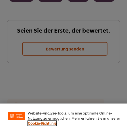
Seien Sie der Erste, der bewertet.
Bewertung senden
Cookies auf dieser Webseite
PDF herunterladen
Email
Unilever verwendet auf dieser Website Cookies und
Website-Analyse-Tools, um eine optimale Online-
Nutzung zu ermöglichen. Mehr er fahren Sie in unserer
Cookie-Richtlinie