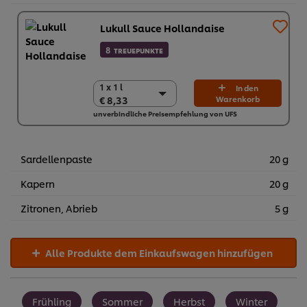
Lukull Sauce Hollandaise
8
TREUEPUNKTE
1 x 1 l
1 x 1 l
In den
€ 8,33
Warenkorb
€ 8,33
unverbindliche Preisempfehlung von UFS
10 x 1 l
€ 83,30
Sardellenpaste
20 g
Kapern
20 g
Zitronen, Abrieb
5 g
Alle Produkte dem Einkaufswagen hinzufügen
Frühling
Sommer
Herbst
Winter