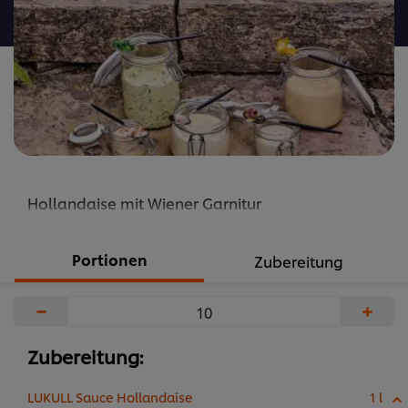
abgegeben
Hollandaise mit Wiener Garnitur
Portionen
Zubereitung
−
+
Zubereitung:
LUKULL Sauce Hollandaise
1 l